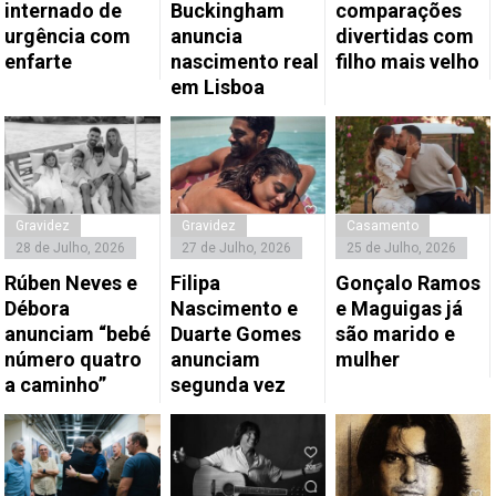
internado de
Buckingham
comparações
urgência com
anuncia
divertidas com
enfarte
nascimento real
filho mais velho
em Lisboa
Gravidez
Gravidez
Casamento
28 de Julho, 2026
27 de Julho, 2026
25 de Julho, 2026
Rúben Neves e
Filipa
Gonçalo Ramos
Débora
Nascimento e
e Maguigas já
anunciam “bebé
Duarte Gomes
são marido e
número quatro
anunciam
mulher
a caminho”
segunda vez