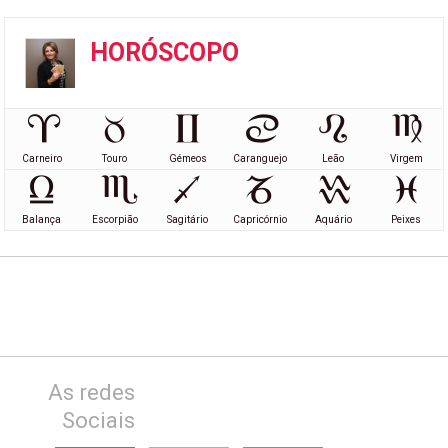
HORÓSCOPO
Carneiro
Touro
Gémeos
Caranguejo
Leão
Virgem
Balança
Escorpião
Sagitário
Capricórnio
Aquário
Peixes
As redes
Sociais