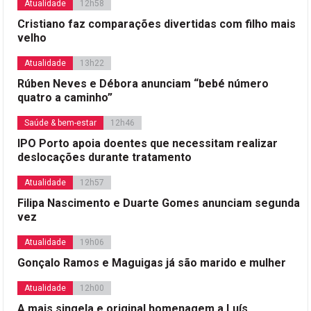
Atualidade
12h58
Cristiano faz comparações divertidas com filho mais
velho
Atualidade
13h22
Rúben Neves e Débora anunciam “bebé número
quatro a caminho”
Saúde & bem-estar
12h46
IPO Porto apoia doentes que necessitam realizar
deslocações durante tratamento
Atualidade
12h57
Filipa Nascimento e Duarte Gomes anunciam segunda
vez
Atualidade
19h06
Gonçalo Ramos e Maguigas já são marido e mulher
Atualidade
12h00
A mais singela e original homenagem a Luís