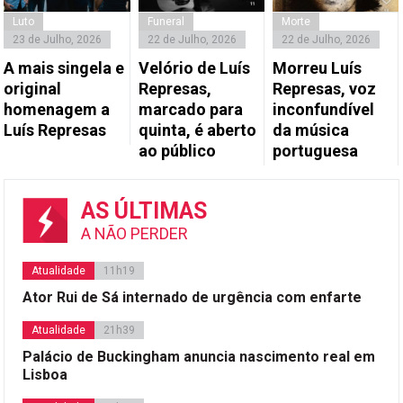
Luto
Funeral
Morte
23 de Julho, 2026
22 de Julho, 2026
22 de Julho, 2026
A mais singela e
Velório de Luís
Morreu Luís
original
Represas,
Represas, voz
homenagem a
marcado para
inconfundível
Luís Represas
quinta, é aberto
da música
ao público
portuguesa
AS ÚLTIMAS
A NÃO PERDER
Atualidade
11h19
Ator Rui de Sá internado de urgência com enfarte
Atualidade
21h39
Palácio de Buckingham anuncia nascimento real em
Lisboa