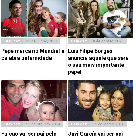
Gravidez
30 de Junho, 2018
Gravidez
8 de Agosto, 2020
Pepe marca no Mundial e
Luís Filipe Borges
celebra paternidade
anuncia aquele que será
o seu mais importante
papel
Gravidez
22 de Outubro, 2014
Gravidez
12 de Março, 2016
Falcao vai ser pai pela
Javi García vai ser pai