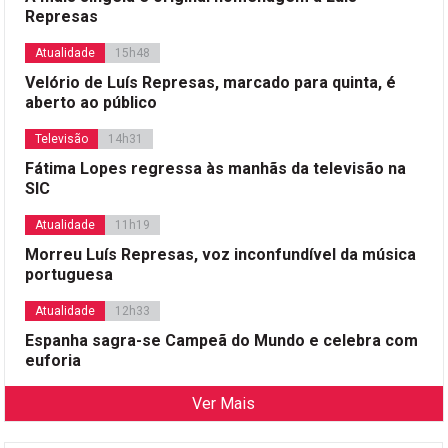
Represas
Atualidade
15h48
Velório de Luís Represas, marcado para quinta, é
aberto ao público
Televisão
14h31
Fátima Lopes regressa às manhãs da televisão na
SIC
Atualidade
11h19
Morreu Luís Represas, voz inconfundível da música
portuguesa
Atualidade
12h33
Espanha sagra-se Campeã do Mundo e celebra com
euforia
Ver Mais