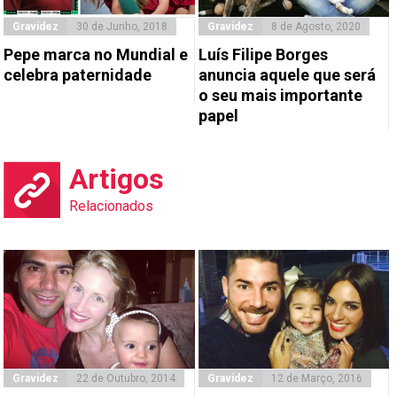
Gravidez
30 de Junho, 2018
Gravidez
8 de Agosto, 2020
Pepe marca no Mundial e
Luís Filipe Borges
celebra paternidade
anuncia aquele que será
o seu mais importante
papel
Artigos
Relacionados
Gravidez
22 de Outubro, 2014
Gravidez
12 de Março, 2016