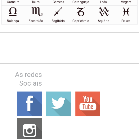
Carneiro
Touro
Gémeos
Caranguejo
Leão
Virgem
Balança
Escorpião
Sagitário
Capricórnio
Aquário
Peixes
As redes
Sociais