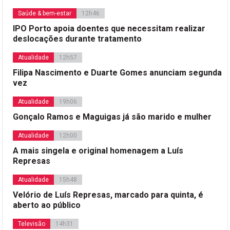
Saúde & bem-estar
12h46
IPO Porto apoia doentes que necessitam realizar
deslocações durante tratamento
Atualidade
12h57
Filipa Nascimento e Duarte Gomes anunciam segunda
vez
Atualidade
19h06
Gonçalo Ramos e Maguigas já são marido e mulher
Atualidade
12h00
A mais singela e original homenagem a Luís
Represas
Atualidade
15h48
Velório de Luís Represas, marcado para quinta, é
aberto ao público
Televisão
14h31