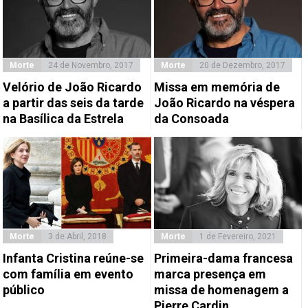
Morte
24 de Novembro, 2017
Morte
20 de Dezembro, 2017
Velório de João Ricardo
Missa em memória de
a partir das seis da tarde
João Ricardo na véspera
na Basílica da Estrela
da Consoada
Morte
3 de Abril, 2018
Morte
1 de Fevereiro, 2021
Infanta Cristina reúne-se
Primeira-dama francesa
com família em evento
marca presença em
público
missa de homenagem a
Pierre Cardin