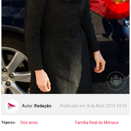
Autor:
Redação
Publicado em:
8 de Abril, 2015 14:19
Dez anos
Família Real do Mónaco
Tópicos: