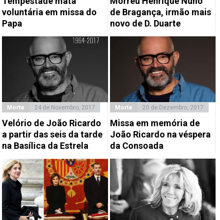
Tempestade mata
Morreu Henrique Nuno
voluntária em missa do
de Bragança, irmão mais
Papa
novo de D. Duarte
Morte
24 de Novembro, 2017
Morte
20 de Dezembro, 2017
Velório de João Ricardo
Missa em memória de
a partir das seis da tarde
João Ricardo na véspera
na Basílica da Estrela
da Consoada