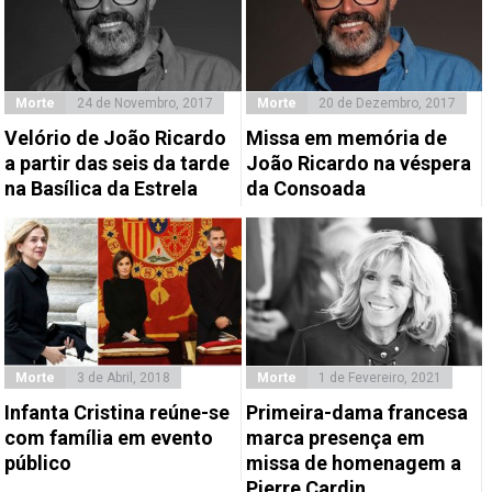
Morte
24 de Novembro, 2017
Morte
20 de Dezembro, 2017
Velório de João Ricardo
Missa em memória de
a partir das seis da tarde
João Ricardo na véspera
na Basílica da Estrela
da Consoada
Morte
3 de Abril, 2018
Morte
1 de Fevereiro, 2021
Infanta Cristina reúne-se
Primeira-dama francesa
com família em evento
marca presença em
público
missa de homenagem a
Pierre Cardin