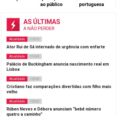
ao público
portuguesa
AS ÚLTIMAS
A NÃO PERDER
Atualidade
11h19
Ator Rui de Sá internado de urgência com enfarte
Atualidade
21h39
Palácio de Buckingham anuncia nascimento real em
Lisboa
Atualidade
12h58
Cristiano faz comparações divertidas com filho mais
velho
Atualidade
13h22
Rúben Neves e Débora anunciam “bebé número
quatro a caminho”