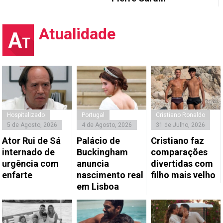
Atualidade
Hospitalizado
Portugal
Cristiano Ronaldo
5 de Agosto, 2026
4 de Agosto, 2026
31 de Julho, 2026
Ator Rui de Sá
Palácio de
Cristiano faz
internado de
Buckingham
comparações
urgência com
anuncia
divertidas com
enfarte
nascimento real
filho mais velho
em Lisboa