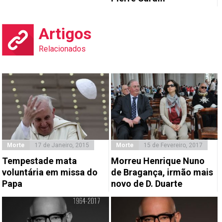
Artigos
Relacionados
Morte
17 de Janeiro, 2015
Morte
15 de Fevereiro, 2017
Tempestade mata
Morreu Henrique Nuno
voluntária em missa do
de Bragança, irmão mais
Papa
novo de D. Duarte