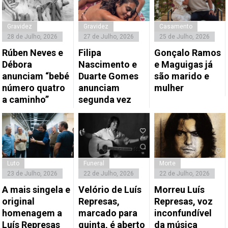
Gravidez
Gravidez
Casamento
28 de Julho, 2026
27 de Julho, 2026
25 de Julho, 2026
Rúben Neves e
Filipa
Gonçalo Ramos
Débora
Nascimento e
e Maguigas já
anunciam “bebé
Duarte Gomes
são marido e
número quatro
anunciam
mulher
a caminho”
segunda vez
Luto
Funeral
Morte
23 de Julho, 2026
22 de Julho, 2026
22 de Julho, 2026
A mais singela e
Velório de Luís
Morreu Luís
original
Represas,
Represas, voz
homenagem a
marcado para
inconfundível
Luís Represas
quinta, é aberto
da música