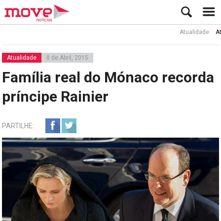
Atualidade
Ator Ru
Atualidade
8 de Abril, 2015
Família real do Mónaco recorda
príncipe Rainier
PARTILHE: