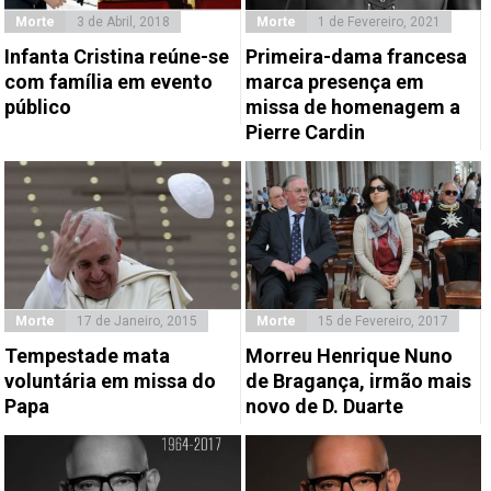
Morte
3 de Abril, 2018
Morte
1 de Fevereiro, 2021
Infanta Cristina reúne-se
Primeira-dama francesa
com família em evento
marca presença em
público
missa de homenagem a
Pierre Cardin
Morte
17 de Janeiro, 2015
Morte
15 de Fevereiro, 2017
Tempestade mata
Morreu Henrique Nuno
voluntária em missa do
de Bragança, irmão mais
Papa
novo de D. Duarte