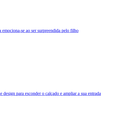
 emociona-se ao ser surpreendida pelo filho
e design para esconder o calçado e ampliar a sua entrada