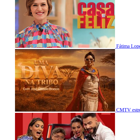
Fátima Lope
CMTV estre