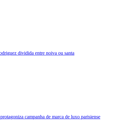
driguez dividida entre noiva ou santa
protagoniza campanha de marca de luxo parisiense