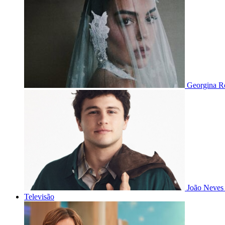
Georgina Ro
João Neves 
Televisão