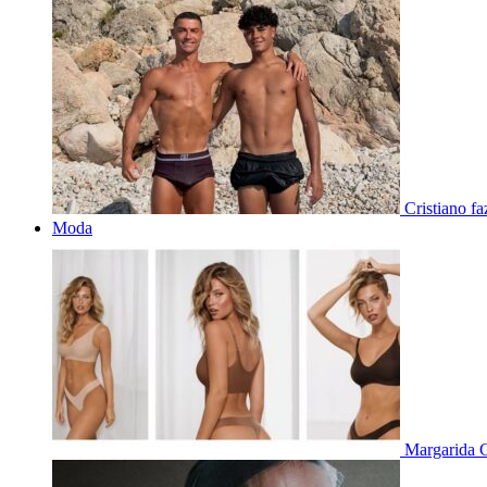
Cristiano f
Moda
Margarida C