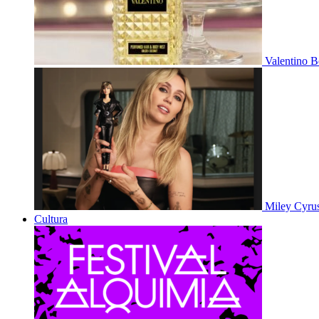
Valentino B
Miley Cyru
Cultura