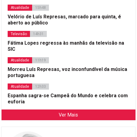
Atualidade
15h48
Velório de Luís Represas, marcado para quinta, é
aberto ao público
Televisão
14h31
Fátima Lopes regressa às manhãs da televisão na
SIC
Atualidade
11h19
Morreu Luís Represas, voz inconfundível da música
portuguesa
Atualidade
12h33
Espanha sagra-se Campeã do Mundo e celebra com
euforia
Ver Mais