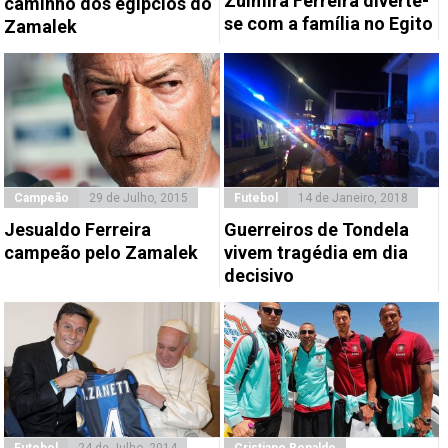
Zulmira Ferreira diverte-
caminho dos egípcios do
se com a família no Egito
Zamalek
Campeão
29 de Julho, 2015
Futebol
14 de Janeiro, 2018
Jesualdo Ferreira
Guerreiros de Tondela
campeão pelo Zamalek
vivem tragédia em dia
decisivo
Futebol
24 de Julho, 2014
Cristiano Ronaldo