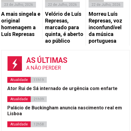
23 de Julho, 2026
22 de Julho, 2026
22 de Julho, 2026
A mais singela e
Velório de Luís
Morreu Luís
original
Represas,
Represas, voz
homenagem a
marcado para
inconfundível
Luís Represas
quinta, é aberto
da música
ao público
portuguesa
AS ÚLTIMAS
A NÃO PERDER
Atualidade
11h19
Ator Rui de Sá internado de urgência com enfarte
Atualidade
21h39
Palácio de Buckingham anuncia nascimento real em
Lisboa
Atualidade
12h58