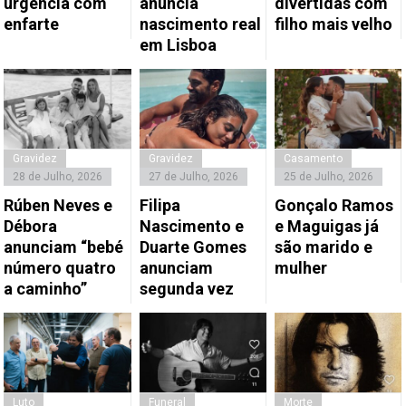
urgência com
anuncia
divertidas com
enfarte
nascimento real
filho mais velho
em Lisboa
Gravidez
Gravidez
Casamento
28 de Julho, 2026
27 de Julho, 2026
25 de Julho, 2026
Rúben Neves e
Filipa
Gonçalo Ramos
Débora
Nascimento e
e Maguigas já
anunciam “bebé
Duarte Gomes
são marido e
número quatro
anunciam
mulher
a caminho”
segunda vez
Luto
Funeral
Morte