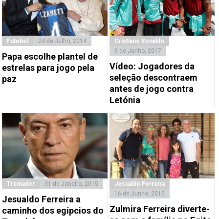
Futebol
24 de Julho, 2014
Cristiano Ronaldo
9 de Junho, 2017
Papa escolhe plantel de
Vídeo: Jogadores da
estrelas para jogo pela
seleção descontraem
paz
antes de jogo contra
Letónia
Treinador
31 de Janeiro, 2015
Jesualdo Ferreira
16 de Junho, 2015
Jesualdo Ferreira a
Zulmira Ferreira diverte-
caminho dos egípcios do