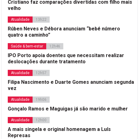
Cristiano faz comparações divertidas com filho mais
velho
Atualidade
13h22
Rúben Neves e Débora anunciam “bebé número
quatro a caminho”
Saúde & bem-estar
12h46
IPO Porto apoia doentes que necessitam realizar
deslocações durante tratamento
Atualidade
12h57
Filipa Nascimento e Duarte Gomes anunciam segunda
vez
Atualidade
19h06
Gonçalo Ramos e Maguigas já são marido e mulher
Atualidade
12h00
A mais singela e original homenagem a Luís
Represas