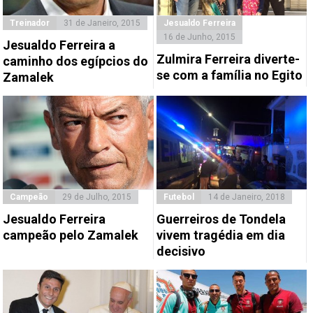
Treinador
31 de Janeiro, 2015
Jesualdo Ferreira
16 de Junho, 2015
Jesualdo Ferreira a
Zulmira Ferreira diverte-
caminho dos egípcios do
se com a família no Egito
Zamalek
Campeão
29 de Julho, 2015
Futebol
14 de Janeiro, 2018
Jesualdo Ferreira
Guerreiros de Tondela
campeão pelo Zamalek
vivem tragédia em dia
decisivo