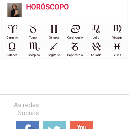
HORÓSCOPO
Carneiro
Touro
Gémeos
Caranguejo
Leão
Virgem
Balança
Escorpião
Sagitário
Capricórnio
Aquário
Peixes
As redes
Sociais