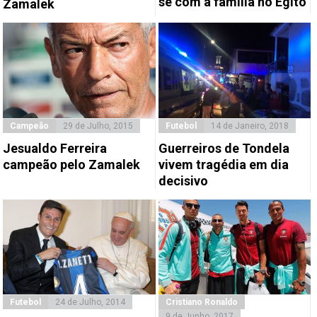
se com a família no Egito
Zamalek
Campeão
29 de Julho, 2015
Futebol
14 de Janeiro, 2018
Jesualdo Ferreira
Guerreiros de Tondela
campeão pelo Zamalek
vivem tragédia em dia
decisivo
Futebol
24 de Julho, 2014
Cristiano Ronaldo
9 de Junho, 2017