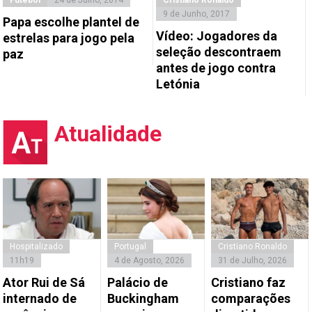
9 de Junho, 2017
Papa escolhe plantel de
Vídeo: Jogadores da
estrelas para jogo pela
seleção descontraem
paz
antes de jogo contra
Letónia
Atualidade
Hospitalizado
Portugal
Cristiano Ronaldo
11h19
4 de Agosto, 2026
31 de Julho, 2026
Ator Rui de Sá
Palácio de
Cristiano faz
internado de
Buckingham
comparações