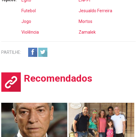
Futebol
Jesualdo Ferreira
Jogo
Mortos
Violência
Zamalek
PARTILHE:
Recomendados