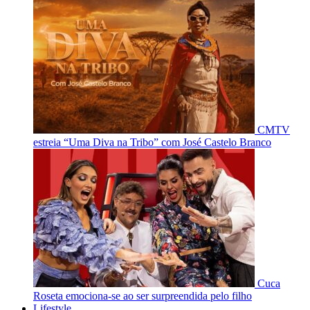
CMTV
estreia “Uma Diva na Tribo” com José Castelo Branco
Cuca
Roseta emociona-se ao ser surpreendida pelo filho
Lifestyle