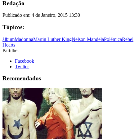
Redação
Publicado em:
4 de Janeiro, 2015 13:30
Tópicos:
álbum
Madonna
Martin Luther King
Nelson Mandela
Polémica
Rebel
Hearts
Partilhe:
Facebook
Twitter
Recomendados