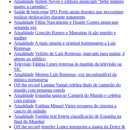
Atualidade
Rúben Neves e Débora anunciam “bebé número
quatro a caminho”
Saúde & bem-estar
IPO Porto apoia doentes que necessitam
realizar deslocações durante tratamento
Atualidade
Filipa Nascimento e Duarte Gomes anunciam
segunda vez
Atualidade
Gonçalo Ramos e Maguigas já são marido e
mulher
Atualidade
A mais singela e original homenagem a Luís
Represas
Atualidade
Velório de Luís Represas, marcado para quinta, é
aberto ao público
Televisão
Fátima Lopes regressa às manhãs da televisão na
SIC
Atualidade
Morreu Luís Represas, voz inconfundível da
música portuguesa
Off the record
Lamine Yamal celebra título de campeão do
mundo com pequena estrela
Atualidade
Espanha sagra-se Campeã do Mundo e celebra
com euforia
Atualidade
Estilista Miguel Vieira recupera de cirurgia a
cancro de pulmão
Atualidade
Família real festeja classificação de Espanha na
final do Mundial
Off the record
Jennifer Lopez transporta a magia da Dolce &