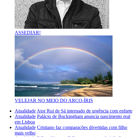
ASSEDIAR!
VELEJAR NO MEIO DO ARCO-ÍRIS
Atualidade
Ator Rui de Sá internado de urgência com enfarte
Atualidade
Palácio de Buckingham anuncia nascimento real
em Lisboa
Atualidade
Cristiano faz comparações divertidas com filho
mais velho