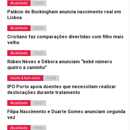
Atualidade
21h39
Palácio de Buckingham anuncia nascimento real em
Lisboa
Atualidade
12h58
Cristiano faz comparações divertidas com filho mais
velho
Atualidade
13h22
Rúben Neves e Débora anunciam “bebé número
quatro a caminho”
Saúde & bem-estar
12h46
IPO Porto apoia doentes que necessitam realizar
deslocações durante tratamento
Atualidade
12h57
Filipa Nascimento e Duarte Gomes anunciam segunda
vez
Atualidade
19h06