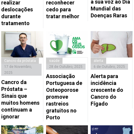
a sua voz ao Dia
realizar
reconhecer
Mundial das
deslocações
cedo para
Doenças Raras
durante
tratar melhor
tratamento
Cancro da próstata
saúde
alerta
17 de Novembro,
28 de Outubro, 2025
6 de Outubro, 2025
2025
Associação
Alerta para
Cancro da
Portuguesa de
incidência
Próstata –
Osteoporose
crescente do
Sinais que
promove
Cancro do
muitos homens
rastreios
Fígado
continuam a
gratuitos no
ignorar
Porto