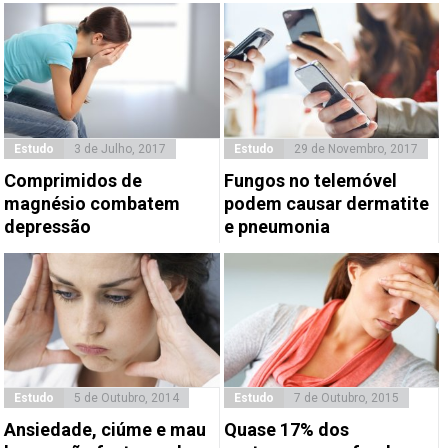
Estudo
3 de Julho, 2017
Estudo
29 de Novembro, 2017
Comprimidos de
Fungos no telemóvel
magnésio combatem
podem causar dermatite
depressão
e pneumonia
Estudo
5 de Outubro, 2014
Estudo
7 de Outubro, 2015
Ansiedade, ciúme e mau
Quase 17% dos