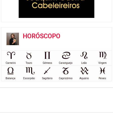
HORÓSCOPO
Carneiro
Touro
Gémeos
Caranguejo
Leão
Virgem
Balança
Escorpião
Sagitário
Capricórnio
Aquário
Peixes