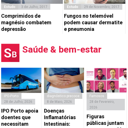
Estudo
3 de Julho, 2017
Estudo
29 de Novembro, 2017
Comprimidos de
Fungos no telemóvel
magnésio combatem
podem causar dermatite
depressão
e pneumonia
Saúde & bem-estar
IPO-Porto
diagnóstico precoce
Famosos
28 de Julho, 2026
8 de Maio, 2026
28 de Fevereiro,
2026
IPO Porto apoia
Doenças
Figuras
doentes que
Inflamatórias
públicas juntam
necessitam
Intestinais: