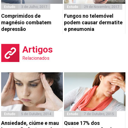
Estudo
3 de Julho, 2017
Estudo
29 de Novembro, 2017
Comprimidos de
Fungos no telemóvel
magnésio combatem
podem causar dermatite
depressão
e pneumonia
Artigos
Relacionados
Estudo
5 de Outubro, 2014
Estudo
7 de Outubro, 2015
Ansiedade, ciúme e mau
Quase 17% dos