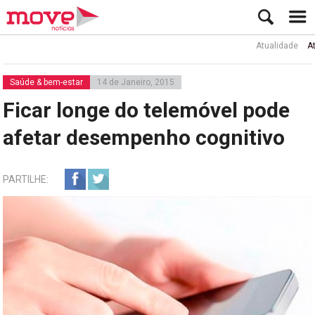
Atualidade
Ator Rui
Saúde & bem-estar
14 de Janeiro, 2015
Ficar longe do telemóvel pode
afetar desempenho cognitivo
PARTILHE: