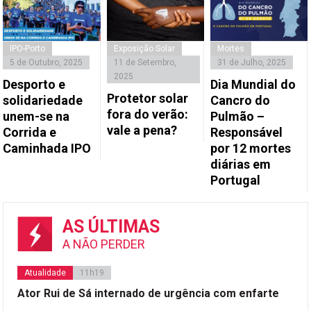
IPO-Porto
Exposição Solar
Mortes
5 de Outubro, 2025
11 de Setembro,
31 de Julho, 2025
2025
Desporto e
Dia Mundial do
Protetor solar
solidariedade
Cancro do
fora do verão:
unem-se na
Pulmão –
vale a pena?
Corrida e
Responsável
Caminhada IPO
por 12 mortes
diárias em
Portugal
AS ÚLTIMAS
A NÃO PERDER
Atualidade
11h19
Ator Rui de Sá internado de urgência com enfarte