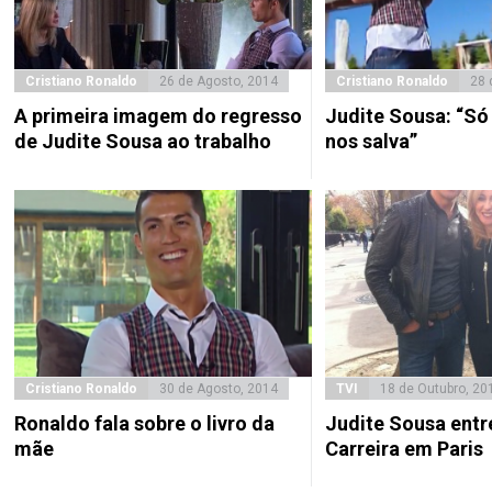
Cristiano Ronaldo
26 de Agosto, 2014
Cristiano Ronaldo
28 
A primeira imagem do regresso
Judite Sousa: “Só
de Judite Sousa ao trabalho
nos salva”
Cristiano Ronaldo
30 de Agosto, 2014
TVI
18 de Outubro, 20
Ronaldo fala sobre o livro da
Judite Sousa entr
mãe
Carreira em Paris