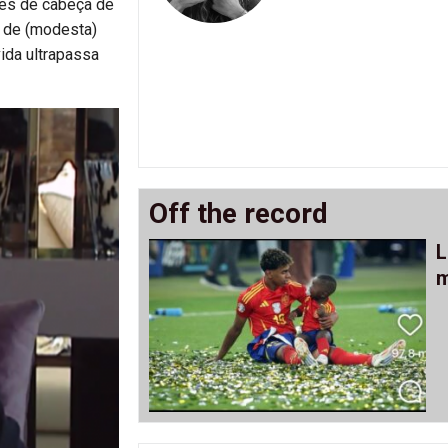
res de cabeça de
m de (modesta)
ida ultrapassa
Off the record
L
m