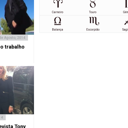
Carneiro
Touro
Gé
Balança
Escorpião
Sagi
de Agosto, 2014
 o trabalho
14
evista Tony