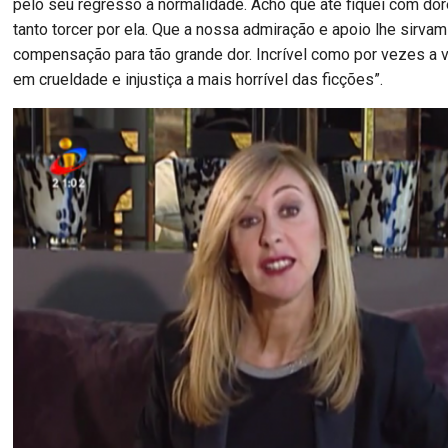
pelo seu regresso à normalidade. Acho que até fiquei com do
tanto torcer por ela. Que a nossa admiração e apoio lhe sirva
compensação para tão grande dor. Incrível como por vezes a v
em crueldade e injustiça a mais horrível das ficções”.