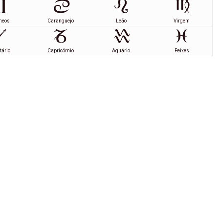
meos
Caranguejo
Leão
Virgem
tário
Capricórnio
Aquário
Peixes