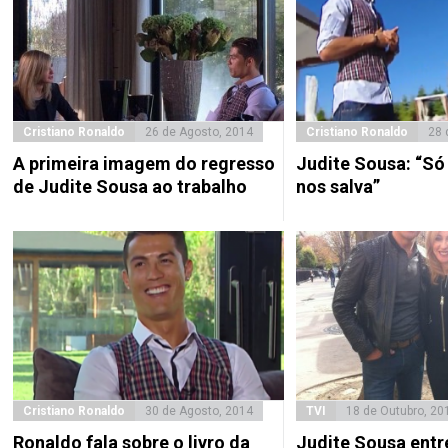
Cristiano Ronaldo
26 de Agosto, 2014
Cristiano Ronaldo
28 
A primeira imagem do regresso
Judite Sousa: “Só
de Judite Sousa ao trabalho
nos salva”
Cristiano Ronaldo
30 de Agosto, 2014
TVI
18 de Outubro, 20
Ronaldo fala sobre o livro da
Judite Sousa entr