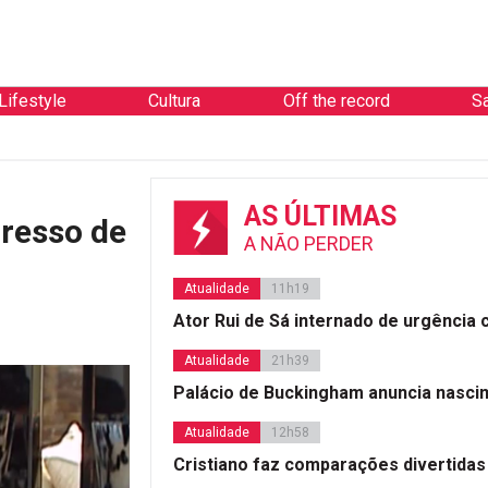
Lifestyle
Cultura
Off the record
S
AS ÚLTIMAS
resso de
A NÃO PERDER
Atualidade
11h19
Ator Rui de Sá internado de urgência
Atualidade
21h39
Palácio de Buckingham anuncia nasci
Atualidade
12h58
Cristiano faz comparações divertidas