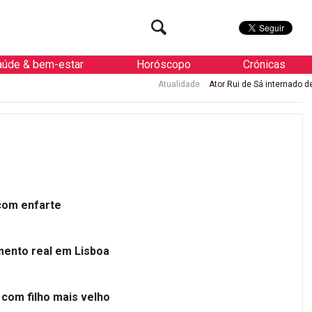
aúde & bem-estar
Horóscopo
Crónicas
Atualidade
Ator Rui de Sá internado de urgência com enfar
 com enfarte
mento real em Lisboa
 com filho mais velho