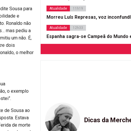
udite Sousa para
Atualidade
11h19
bilidade e
Morreu Luís Represas, voz inconfund
to. Ronaldo não
Atualidade
12h33
es… mas pediu a
Espanha sagra-se Campeã do Mundo e
mitiu um não. É,
tre dois
Ronaldo, o melhor
sua
ção, o exemplo
stei”.
ite de Sousa ao
sposta. Estava
Dicas da Merch
ferida de morte