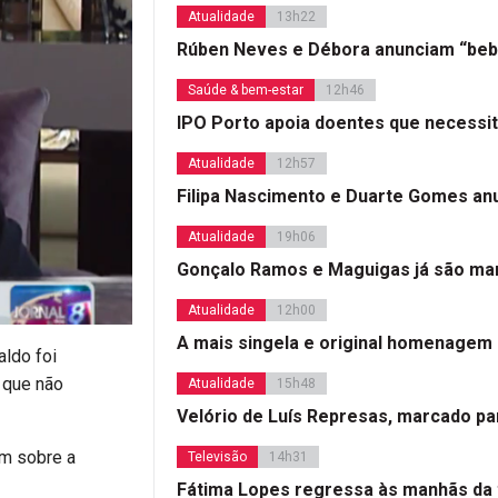
Atualidade
13h22
Rúben Neves e Débora anunciam “beb
Saúde & bem-estar
12h46
IPO Porto apoia doentes que necessi
Atualidade
12h57
Filipa Nascimento e Duarte Gomes a
Atualidade
19h06
Gonçalo Ramos e Maguigas já são mar
Atualidade
12h00
A mais singela e original homenagem
aldo foi
s que não
Atualidade
15h48
Velório de Luís Represas, marcado par
am sobre a
Televisão
14h31
Fátima Lopes regressa às manhãs da 