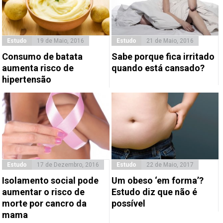
Estudo
19 de Maio, 2016
Estudo
21 de Maio, 2016
Consumo de batata
Sabe porque fica irritado
aumenta risco de
quando está cansado?
hipertensão
Estudo
17 de Dezembro, 2016
Estudo
22 de Maio, 2017
Isolamento social pode
Um obeso ‘em forma’?
aumentar o risco de
Estudo diz que não é
morte por cancro da
possível
mama