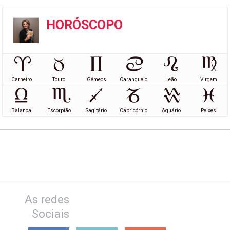
HORÓSCOPO
Carneiro
Touro
Gémeos
Caranguejo
Leão
Virgem
Balança
Escorpião
Sagitário
Capricórnio
Aquário
Peixes
As redes
Sociais