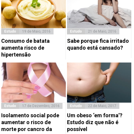
Estudo
19 de Maio, 2016
Estudo
21 de Maio, 2016
Consumo de batata
Sabe porque fica irritado
aumenta risco de
quando está cansado?
hipertensão
Estudo
17 de Dezembro, 2016
Estudo
22 de Maio, 2017
Isolamento social pode
Um obeso ‘em forma’?
aumentar o risco de
Estudo diz que não é
morte por cancro da
possível