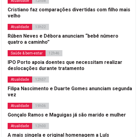
Atualidade
12h58
Cristiano faz comparações divertidas com filho mais
velho
Atualidade
13h22
Rúben Neves e Débora anunciam “bebé número
quatro a caminho”
Saúde & bem-estar
12h46
IPO Porto apoia doentes que necessitam realizar
deslocações durante tratamento
Atualidade
12h57
Filipa Nascimento e Duarte Gomes anunciam segunda
vez
Atualidade
19h06
Gonçalo Ramos e Maguigas já são marido e mulher
Atualidade
12h00
A mais singela e original homenagem a Luís