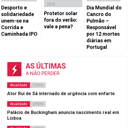
2025
Desporto e
Dia Mundial do
Protetor solar
solidariedade
Cancro do
fora do verão:
unem-se na
Pulmão –
vale a pena?
Corrida e
Responsável
Caminhada IPO
por 12 mortes
diárias em
Portugal
AS ÚLTIMAS
A NÃO PERDER
Atualidade
11h19
Ator Rui de Sá internado de urgência com enfarte
Atualidade
21h39
Palácio de Buckingham anuncia nascimento real em
Lisboa