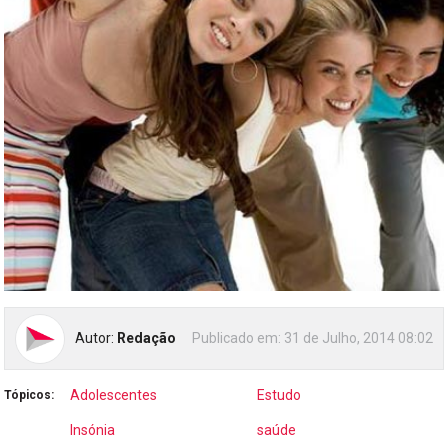
Autor:
Redação
Publicado em:
31 de Julho, 2014 08:02
Adolescentes
Estudo
Tópicos:
Insónia
saúde