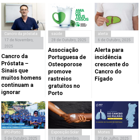
Cancro da próstata
saúde
alerta
17 de Novembro,
28 de Outubro, 2025
6 de Outubro, 2025
2025
Associação
Alerta para
Cancro da
Portuguesa de
incidência
Próstata –
Osteoporose
crescente do
Sinais que
promove
Cancro do
muitos homens
rastreios
Fígado
continuam a
gratuitos no
ignorar
Porto
IPO-Porto
Exposição Solar
Mortes
5 de Outubro, 2025
11 de Setembro,
31 de Julho, 2025