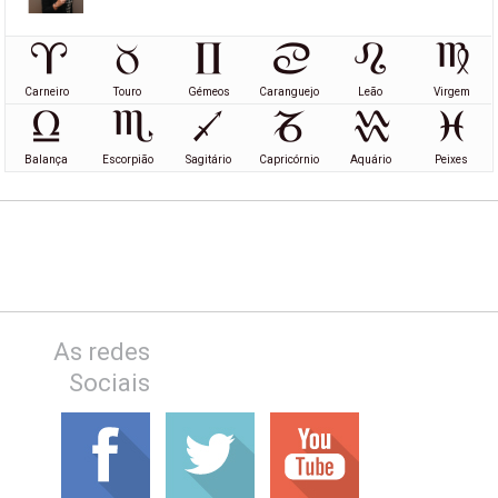
Carneiro
Touro
Gémeos
Caranguejo
Leão
Virgem
Balança
Escorpião
Sagitário
Capricórnio
Aquário
Peixes
As redes
Sociais