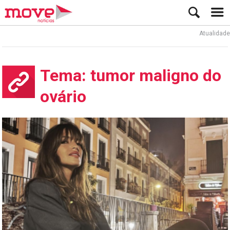
Atualidade
Tema: tumor maligno do
ovário