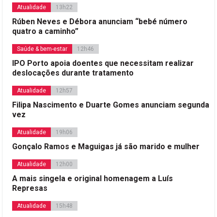
Atualidade
13h22
Rúben Neves e Débora anunciam “bebé número
quatro a caminho”
Saúde & bem-estar
12h46
IPO Porto apoia doentes que necessitam realizar
deslocações durante tratamento
Atualidade
12h57
Filipa Nascimento e Duarte Gomes anunciam segunda
vez
Atualidade
19h06
Gonçalo Ramos e Maguigas já são marido e mulher
Atualidade
12h00
A mais singela e original homenagem a Luís
Represas
Atualidade
15h48