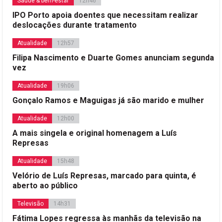
Saúde & bem-estar
12h46
IPO Porto apoia doentes que necessitam realizar
deslocações durante tratamento
Atualidade
12h57
Filipa Nascimento e Duarte Gomes anunciam segunda
vez
Atualidade
19h06
Gonçalo Ramos e Maguigas já são marido e mulher
Atualidade
12h00
A mais singela e original homenagem a Luís
Represas
Atualidade
15h48
Velório de Luís Represas, marcado para quinta, é
aberto ao público
Televisão
14h31
Fátima Lopes regressa às manhãs da televisão na