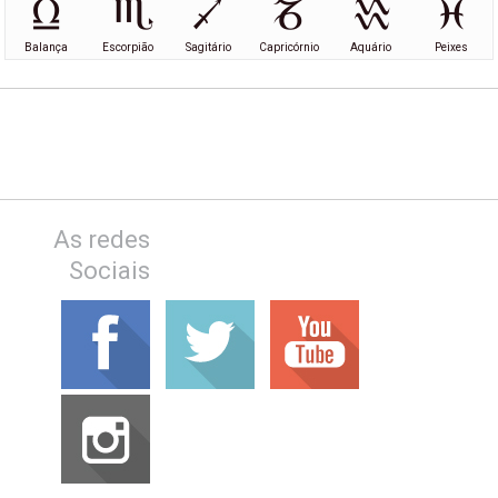
Balança
Escorpião
Sagitário
Capricórnio
Aquário
Peixes
As redes
Sociais