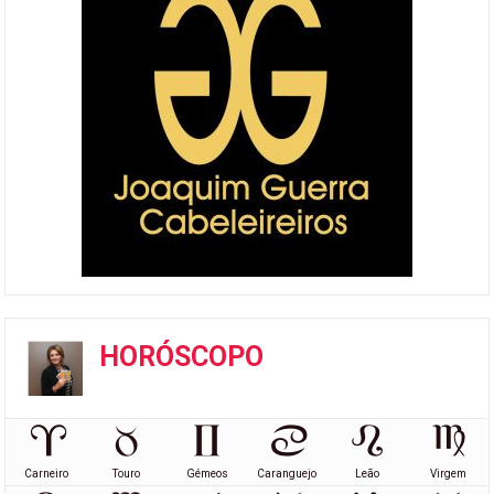
HORÓSCOPO
Carneiro
Touro
Gémeos
Caranguejo
Leão
Virgem