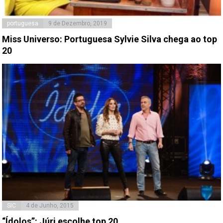
portuguesa
9 de Dezembro, 2019
Miss Universo: Portuguesa Sylvie Silva chega ao top
20
SIC
4 de Junho, 2015
“Ídolos”: Júri escolhe top 20