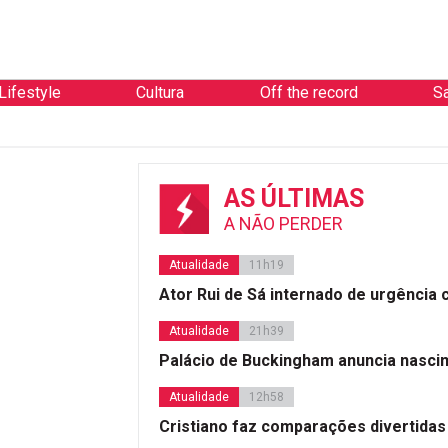
Lifestyle
Cultura
Off the record
S
AS ÚLTIMAS
A NÃO PERDER
Atualidade
11h19
Ator Rui de Sá internado de urgência
Atualidade
21h39
Palácio de Buckingham anuncia nasci
Atualidade
12h58
Cristiano faz comparações divertidas