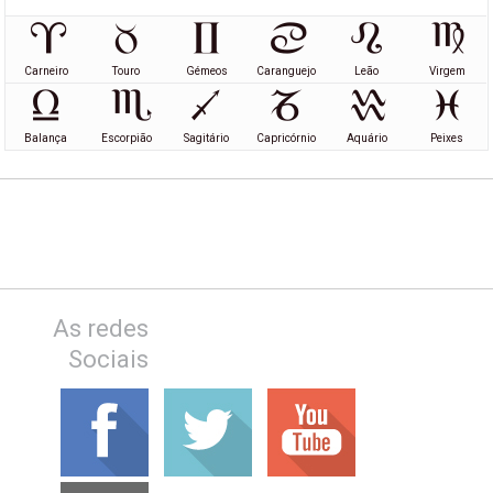
Carneiro
Touro
Gémeos
Caranguejo
Leão
Virgem
Balança
Escorpião
Sagitário
Capricórnio
Aquário
Peixes
As redes
Sociais