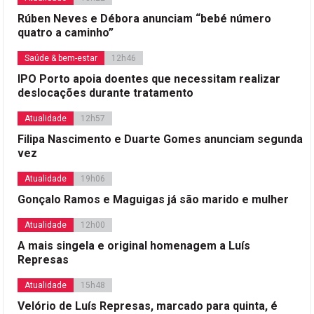
Rúben Neves e Débora anunciam “bebé número
quatro a caminho”
Saúde & bem-estar
12h46
IPO Porto apoia doentes que necessitam realizar
deslocações durante tratamento
Atualidade
12h57
Filipa Nascimento e Duarte Gomes anunciam segunda
vez
Atualidade
19h06
Gonçalo Ramos e Maguigas já são marido e mulher
Atualidade
12h00
A mais singela e original homenagem a Luís
Represas
Atualidade
15h48
Velório de Luís Represas, marcado para quinta, é