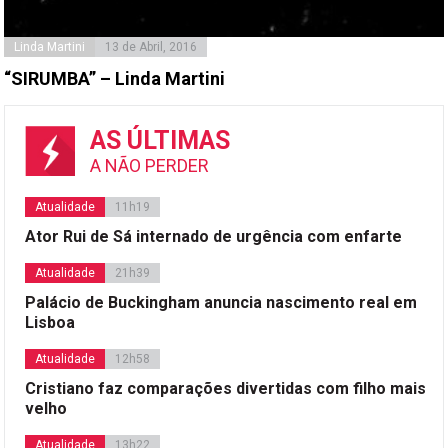
Linda Martini
13 de Abril, 2016
“SIRUMBA” – Linda Martini
AS ÚLTIMAS
A NÃO PERDER
Atualidade
11h19
Ator Rui de Sá internado de urgência com enfarte
Atualidade
21h39
Palácio de Buckingham anuncia nascimento real em
Lisboa
Atualidade
12h58
Cristiano faz comparações divertidas com filho mais
velho
Atualidade
13h22