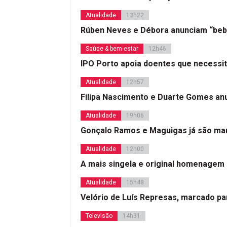
Atualidade
13h22
Rúben Neves e Débora anunciam “beb
Saúde & bem-estar
12h46
IPO Porto apoia doentes que necessi
Atualidade
12h57
Filipa Nascimento e Duarte Gomes a
Atualidade
19h06
Gonçalo Ramos e Maguigas já são mar
Atualidade
12h00
A mais singela e original homenagem
Atualidade
15h48
Velório de Luís Represas, marcado par
Televisão
14h31