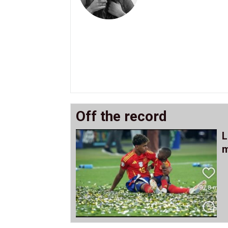
Off the record
L
m