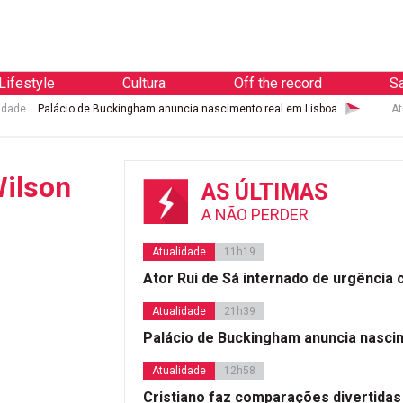
Lifestyle
Cultura
Off the record
S
idade
Palácio de Buckingham anuncia nascimento real em Lisboa
At
Wilson
AS ÚLTIMAS
A NÃO PERDER
Atualidade
11h19
Ator Rui de Sá internado de urgência
Atualidade
21h39
Palácio de Buckingham anuncia nasci
Atualidade
12h58
Cristiano faz comparações divertidas