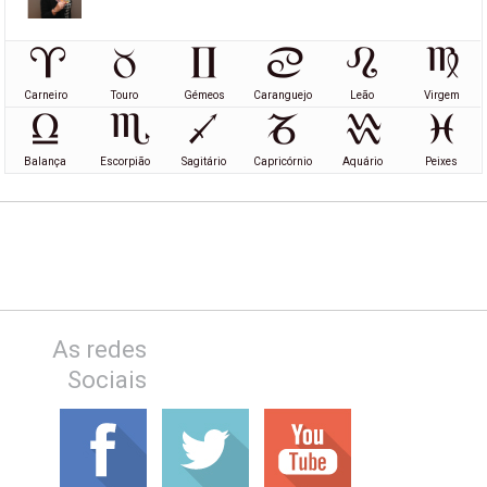
Carneiro
Touro
Gémeos
Caranguejo
Leão
Virgem
Balança
Escorpião
Sagitário
Capricórnio
Aquário
Peixes
As redes
Sociais