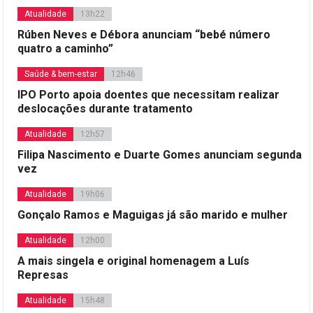
Atualidade
13h22
Rúben Neves e Débora anunciam “bebé número
quatro a caminho”
Saúde & bem-estar
12h46
IPO Porto apoia doentes que necessitam realizar
deslocações durante tratamento
Atualidade
12h57
Filipa Nascimento e Duarte Gomes anunciam segunda
vez
Atualidade
19h06
Gonçalo Ramos e Maguigas já são marido e mulher
Atualidade
12h00
A mais singela e original homenagem a Luís
Represas
Atualidade
15h48