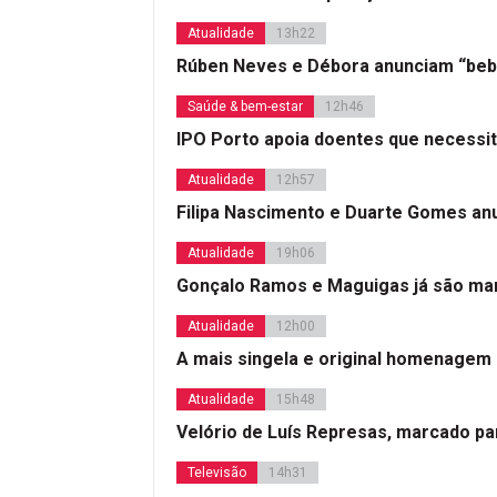
Atualidade
13h22
Rúben Neves e Débora anunciam “beb
Saúde & bem-estar
12h46
IPO Porto apoia doentes que necessi
Atualidade
12h57
Filipa Nascimento e Duarte Gomes a
Atualidade
19h06
Gonçalo Ramos e Maguigas já são mar
Atualidade
12h00
A mais singela e original homenagem
Atualidade
15h48
Velório de Luís Represas, marcado par
Televisão
14h31