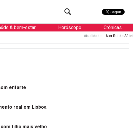
aúde & bem-estar
Horóscopo
Crónicas
Atualidade
Ator Rui de Sá internado
 com enfarte
mento real em Lisboa
 com filho mais velho