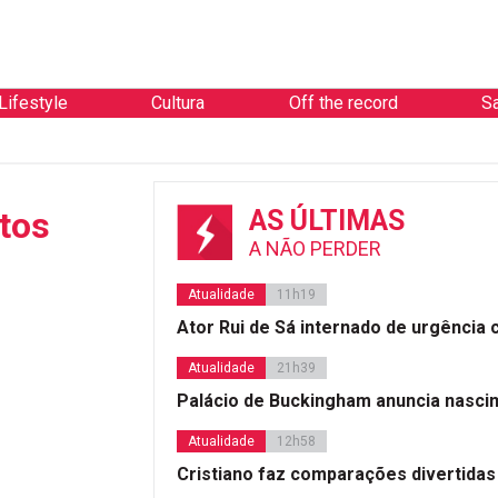
Lifestyle
Cultura
Off the record
S
tos
AS ÚLTIMAS
A NÃO PERDER
Atualidade
11h19
Ator Rui de Sá internado de urgência
Atualidade
21h39
Palácio de Buckingham anuncia nasci
Atualidade
12h58
Cristiano faz comparações divertidas