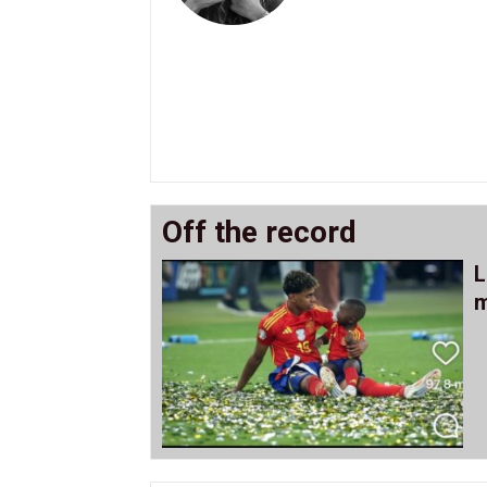
Off the record
L
m