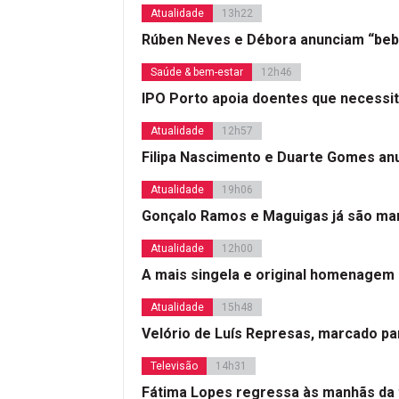
Atualidade
13h22
Rúben Neves e Débora anunciam “beb
Saúde & bem-estar
12h46
IPO Porto apoia doentes que necessi
Atualidade
12h57
Filipa Nascimento e Duarte Gomes a
Atualidade
19h06
Gonçalo Ramos e Maguigas já são mar
Atualidade
12h00
A mais singela e original homenagem
Atualidade
15h48
Velório de Luís Represas, marcado par
Televisão
14h31
Fátima Lopes regressa às manhãs da 