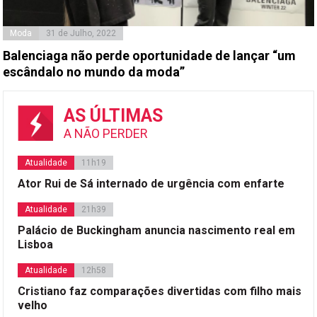
Moda
31 de Julho, 2022
Balenciaga não perde oportunidade de lançar “um
escândalo no mundo da moda”
AS ÚLTIMAS
A NÃO PERDER
Atualidade
11h19
Ator Rui de Sá internado de urgência com enfarte
Atualidade
21h39
Palácio de Buckingham anuncia nascimento real em
Lisboa
Atualidade
12h58
Cristiano faz comparações divertidas com filho mais
velho