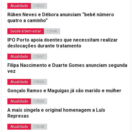
Atualidade
13h22
Rúben Neves e Débora anunciam “bebé número
quatro a caminho”
Saúde & bem-estar
12h46
IPO Porto apoia doentes que necessitam realizar
deslocações durante tratamento
Atualidade
12h57
Filipa Nascimento e Duarte Gomes anunciam segunda
vez
Atualidade
19h06
Gonçalo Ramos e Maguigas já são marido e mulher
Atualidade
12h00
A mais singela e original homenagem a Luís
Represas
Atualidade
15h48