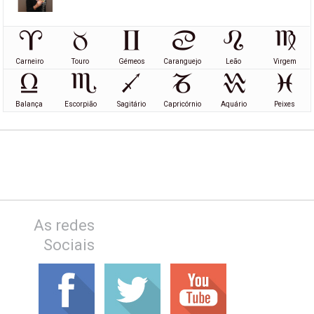
Carneiro
Touro
Gémeos
Caranguejo
Leão
Virgem
Balança
Escorpião
Sagitário
Capricórnio
Aquário
Peixes
As redes
Sociais