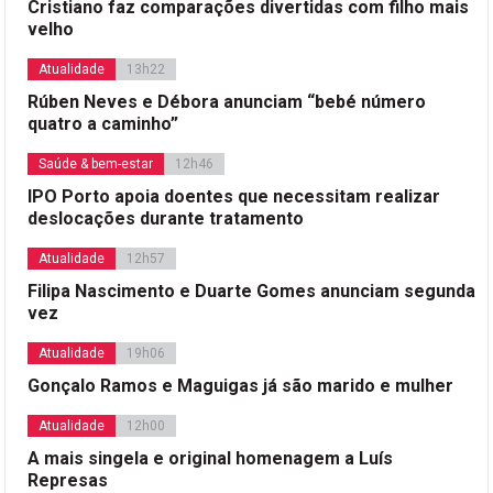
Cristiano faz comparações divertidas com filho mais
velho
Atualidade
13h22
Rúben Neves e Débora anunciam “bebé número
quatro a caminho”
Saúde & bem-estar
12h46
IPO Porto apoia doentes que necessitam realizar
deslocações durante tratamento
Atualidade
12h57
Filipa Nascimento e Duarte Gomes anunciam segunda
vez
Atualidade
19h06
Gonçalo Ramos e Maguigas já são marido e mulher
Atualidade
12h00
A mais singela e original homenagem a Luís
Represas