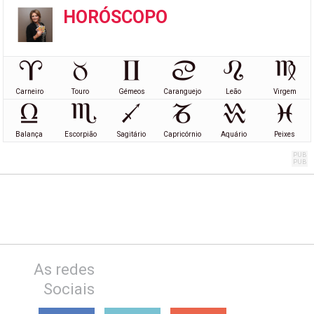
HORÓSCOPO
Carneiro
Touro
Gémeos
Caranguejo
Leão
Virgem
Balança
Escorpião
Sagitário
Capricórnio
Aquário
Peixes
As redes
Sociais