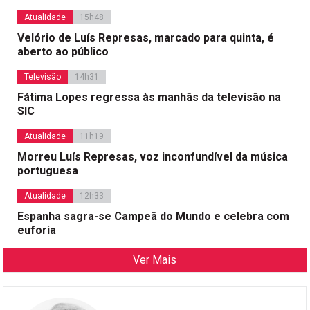
Atualidade
15h48
Velório de Luís Represas, marcado para quinta, é
aberto ao público
Televisão
14h31
Fátima Lopes regressa às manhãs da televisão na
SIC
Atualidade
11h19
Morreu Luís Represas, voz inconfundível da música
portuguesa
Atualidade
12h33
Espanha sagra-se Campeã do Mundo e celebra com
euforia
Ver Mais