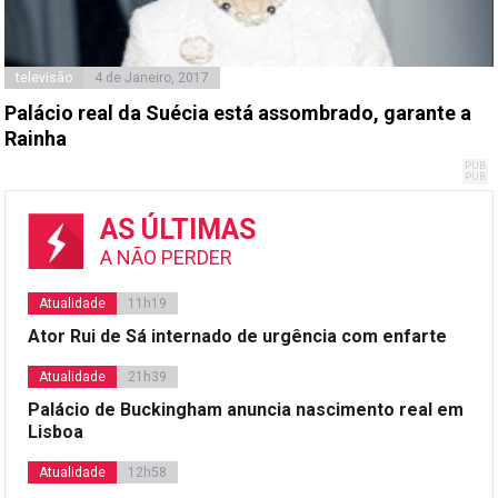
televisão
4 de Janeiro, 2017
Palácio real da Suécia está assombrado, garante a
Rainha
AS ÚLTIMAS
A NÃO PERDER
Atualidade
11h19
Ator Rui de Sá internado de urgência com enfarte
Atualidade
21h39
Palácio de Buckingham anuncia nascimento real em
Lisboa
Atualidade
12h58