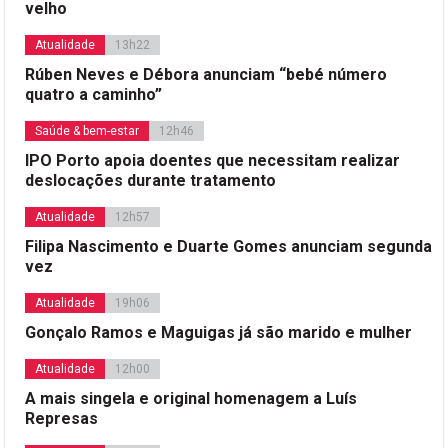
velho
Atualidade
13h22
Rúben Neves e Débora anunciam “bebé número
quatro a caminho”
Saúde & bem-estar
12h46
IPO Porto apoia doentes que necessitam realizar
deslocações durante tratamento
Atualidade
12h57
Filipa Nascimento e Duarte Gomes anunciam segunda
vez
Atualidade
19h06
Gonçalo Ramos e Maguigas já são marido e mulher
Atualidade
12h00
A mais singela e original homenagem a Luís
Represas