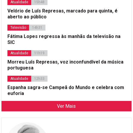
Atualidade
15h48
Velório de Luís Represas, marcado para quinta, é
aberto ao público
Televisão
14h31
Fátima Lopes regressa às manhãs da televisão na
SIC
Atualidade
11h19
Morreu Luís Represas, voz inconfundível da música
portuguesa
Atualidade
12h33
Espanha sagra-se Campeã do Mundo e celebra com
euforia
Ver Mais