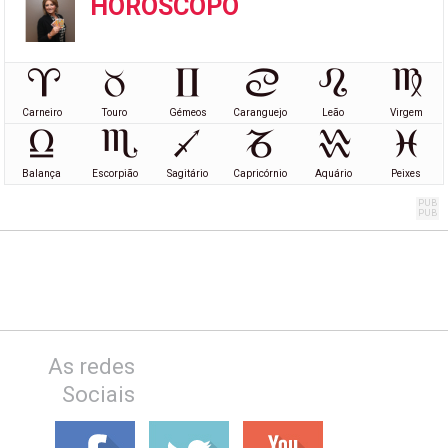
HORÓSCOPO
Carneiro
Touro
Gémeos
Caranguejo
Leão
Virgem
Balança
Escorpião
Sagitário
Capricórnio
Aquário
Peixes
As redes
Sociais