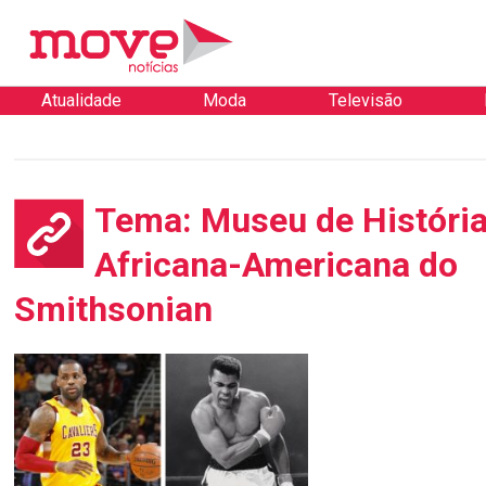
Atualidade
Moda
Televisão
Tema: Museu de Históri
Africana-Americana do
Smithsonian