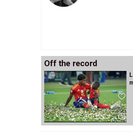
Off the record
L
m