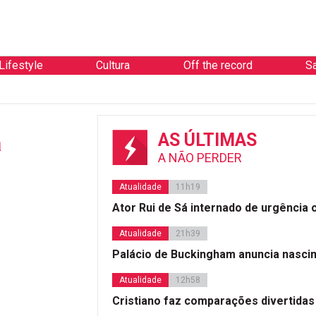
Lifestyle
Cultura
Off the record
S
a
AS ÚLTIMAS
A NÃO PERDER
Atualidade
11h19
Ator Rui de Sá internado de urgência
Atualidade
21h39
Palácio de Buckingham anuncia nasci
Atualidade
12h58
Cristiano faz comparações divertidas