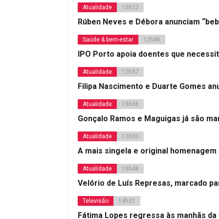
Atualidade
13h22
Rúben Neves e Débora anunciam “beb
Saúde & bem-estar
12h46
IPO Porto apoia doentes que necessi
Atualidade
12h57
Filipa Nascimento e Duarte Gomes a
Atualidade
19h06
Gonçalo Ramos e Maguigas já são mar
Atualidade
12h00
A mais singela e original homenagem
Atualidade
15h48
Velório de Luís Represas, marcado par
Televisão
14h31
Fátima Lopes regressa às manhãs da 