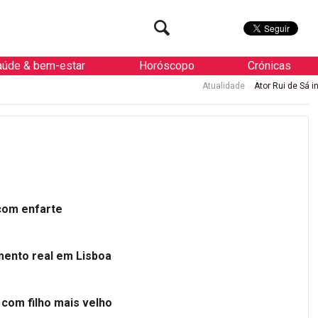
aúde & bem-estar
Horóscopo
Crónicas
Atualidade
Ator Rui de Sá internad
 com enfarte
mento real em Lisboa
 com filho mais velho