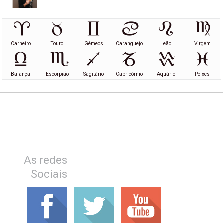
Carneiro
Touro
Gémeos
Caranguejo
Leão
Virgem
Balança
Escorpião
Sagitário
Capricórnio
Aquário
Peixes
As redes
Sociais