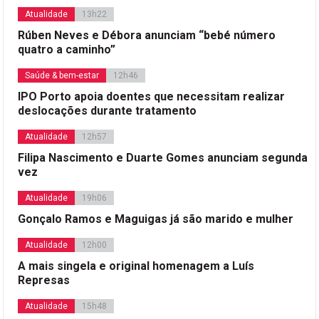
Atualidade
13h22
Rúben Neves e Débora anunciam “bebé número
quatro a caminho”
Saúde & bem-estar
12h46
IPO Porto apoia doentes que necessitam realizar
deslocações durante tratamento
Atualidade
12h57
Filipa Nascimento e Duarte Gomes anunciam segunda
vez
Atualidade
19h06
Gonçalo Ramos e Maguigas já são marido e mulher
Atualidade
12h00
A mais singela e original homenagem a Luís
Represas
Atualidade
15h48