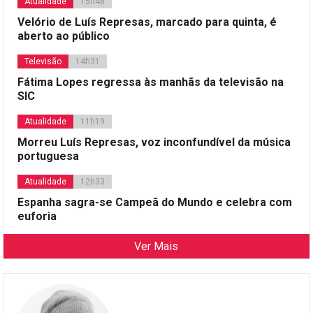
Atualidade
15h48
Velório de Luís Represas, marcado para quinta, é
aberto ao público
Televisão
14h31
Fátima Lopes regressa às manhãs da televisão na
SIC
Atualidade
11h19
Morreu Luís Represas, voz inconfundível da música
portuguesa
Atualidade
12h33
Espanha sagra-se Campeã do Mundo e celebra com
euforia
Ver Mais