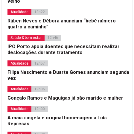
velho
Atualidade
13h22
Rúben Neves e Débora anunciam “bebé número
quatro a caminho”
Saúde & bem-estar
12h46
IPO Porto apoia doentes que necessitam realizar
deslocações durante tratamento
Atualidade
12h57
Filipa Nascimento e Duarte Gomes anunciam segunda
vez
Atualidade
19h06
Gonçalo Ramos e Maguigas já são marido e mulher
Atualidade
12h00
A mais singela e original homenagem a Luís
Represas