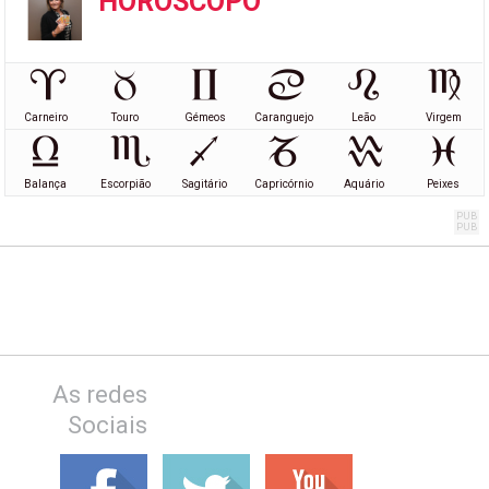
HORÓSCOPO
Carneiro
Touro
Gémeos
Caranguejo
Leão
Virgem
Balança
Escorpião
Sagitário
Capricórnio
Aquário
Peixes
As redes
Sociais