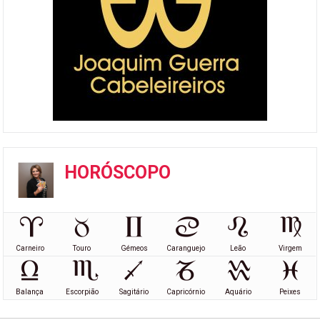
HORÓSCOPO
Carneiro
Touro
Gémeos
Caranguejo
Leão
Virgem
Balança
Escorpião
Sagitário
Capricórnio
Aquário
Peixes