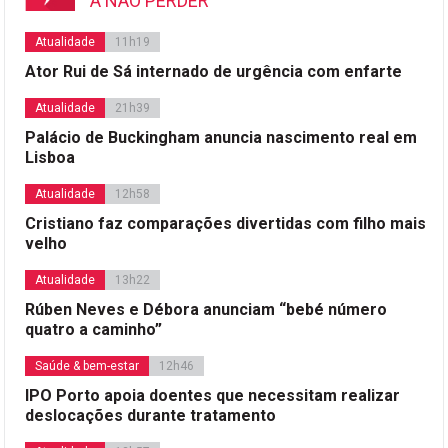
A NÃO PERDER
Atualidade
11h19
Ator Rui de Sá internado de urgência com enfarte
Atualidade
21h39
Palácio de Buckingham anuncia nascimento real em
Lisboa
Atualidade
12h58
Cristiano faz comparações divertidas com filho mais
velho
Atualidade
13h22
Rúben Neves e Débora anunciam “bebé número
quatro a caminho”
Saúde & bem-estar
12h46
IPO Porto apoia doentes que necessitam realizar
deslocações durante tratamento