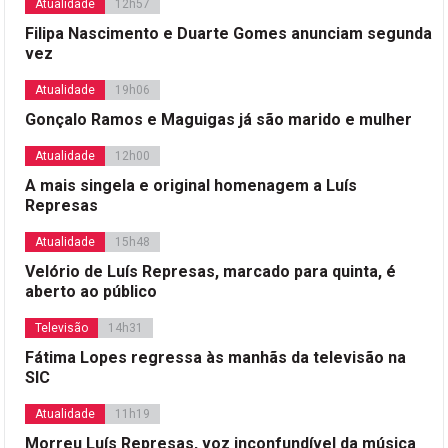
Atualidade
12h57
Filipa Nascimento e Duarte Gomes anunciam segunda
vez
Atualidade
19h06
Gonçalo Ramos e Maguigas já são marido e mulher
Atualidade
12h00
A mais singela e original homenagem a Luís
Represas
Atualidade
15h48
Velório de Luís Represas, marcado para quinta, é
aberto ao público
Televisão
14h31
Fátima Lopes regressa às manhãs da televisão na
SIC
Atualidade
11h19
Morreu Luís Represas, voz inconfundível da música