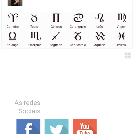
Carneiro
Touro
Gémeos
Caranguejo
Leão
Virgem
Balança
Escorpião
Sagitário
Capricórnio
Aquário
Peixes
As redes
Sociais