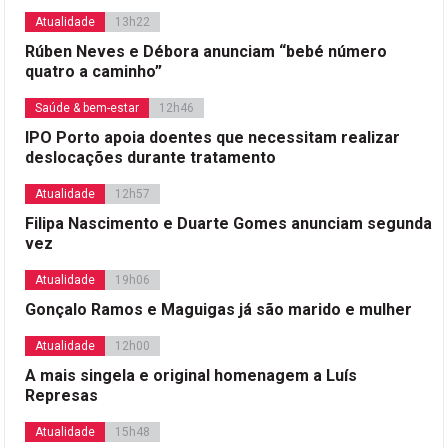
Atualidade
13h22
Rúben Neves e Débora anunciam “bebé número
quatro a caminho”
Saúde & bem-estar
12h46
IPO Porto apoia doentes que necessitam realizar
deslocações durante tratamento
Atualidade
12h57
Filipa Nascimento e Duarte Gomes anunciam segunda
vez
Atualidade
19h06
Gonçalo Ramos e Maguigas já são marido e mulher
Atualidade
12h00
A mais singela e original homenagem a Luís
Represas
Atualidade
15h48