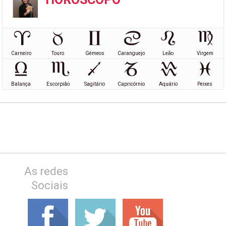
Carneiro
Touro
Gémeos
Caranguejo
Leão
Virgem
Balança
Escorpião
Sagitário
Capricórnio
Aquário
Peixes
As redes
Sociais