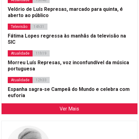
Atualidade
15h48
Velório de Luís Represas, marcado para quinta, é
aberto ao público
Televisão
14h31
Fátima Lopes regressa às manhãs da televisão na
SIC
Atualidade
11h19
Morreu Luís Represas, voz inconfundível da música
portuguesa
Atualidade
12h33
Espanha sagra-se Campeã do Mundo e celebra com
euforia
Ver Mais