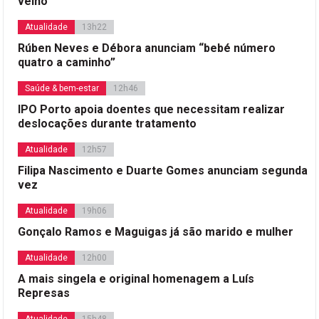
velho
Atualidade
13h22
Rúben Neves e Débora anunciam “bebé número
quatro a caminho”
Saúde & bem-estar
12h46
IPO Porto apoia doentes que necessitam realizar
deslocações durante tratamento
Atualidade
12h57
Filipa Nascimento e Duarte Gomes anunciam segunda
vez
Atualidade
19h06
Gonçalo Ramos e Maguigas já são marido e mulher
Atualidade
12h00
A mais singela e original homenagem a Luís
Represas