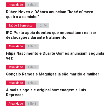
Atualidade
13h22
Rúben Neves e Débora anunciam “bebé número
quatro a caminho”
Saúde & bem-estar
12h46
IPO Porto apoia doentes que necessitam realizar
deslocações durante tratamento
Atualidade
12h57
Filipa Nascimento e Duarte Gomes anunciam segunda
vez
Atualidade
19h06
Gonçalo Ramos e Maguigas já são marido e mulher
Atualidade
12h00
A mais singela e original homenagem a Luís
Represas
Atualidade
15h48