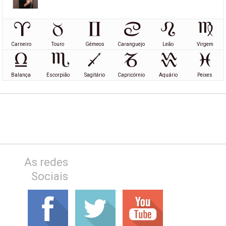
Carneiro
Touro
Gémeos
Caranguejo
Leão
Virgem
Balança
Escorpião
Sagitário
Capricórnio
Aquário
Peixes
As redes
Sociais