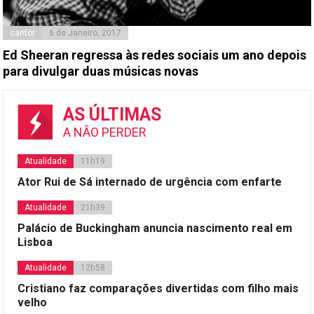
cantor
6 de Janeiro, 2017
Ed Sheeran regressa às redes sociais um ano depois
para divulgar duas músicas novas
AS ÚLTIMAS
A NÃO PERDER
Atualidade
11h19
Ator Rui de Sá internado de urgência com enfarte
Atualidade
21h39
Palácio de Buckingham anuncia nascimento real em
Lisboa
Atualidade
12h58
Cristiano faz comparações divertidas com filho mais
velho