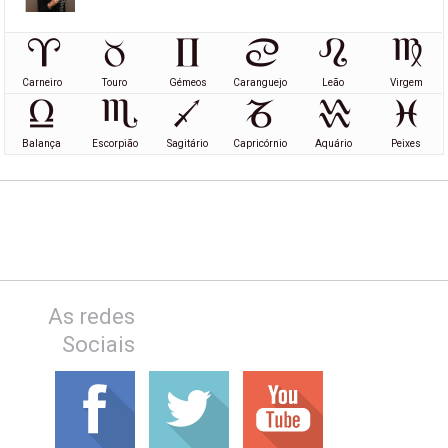
Carneiro
Touro
Gémeos
Caranguejo
Leão
Virgem
Balança
Escorpião
Sagitário
Capricórnio
Aquário
Peixes
As redes
Sociais