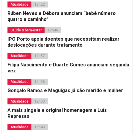
Atualidade
13h22
Rúben Neves e Débora anunciam “bebé número
quatro a caminho”
Saúde & bem-estar
12h46
IPO Porto apoia doentes que necessitam realizar
deslocações durante tratamento
Atualidade
12h57
Filipa Nascimento e Duarte Gomes anunciam segunda
vez
Atualidade
19h06
Gonçalo Ramos e Maguigas já são marido e mulher
Atualidade
12h00
A mais singela e original homenagem a Luís
Represas
Atualidade
15h48