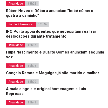
Atualidade
13h22
Rúben Neves e Débora anunciam “bebé número
quatro a caminho”
Saúde & bem-estar
12h46
IPO Porto apoia doentes que necessitam realizar
deslocações durante tratamento
Atualidade
12h57
Filipa Nascimento e Duarte Gomes anunciam segunda
vez
Atualidade
19h06
Gonçalo Ramos e Maguigas já são marido e mulher
Atualidade
12h00
A mais singela e original homenagem a Luís
Represas
Atualidade
15h48