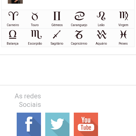
Carneiro
Touro
Gémeos
Caranguejo
Leão
Virgem
Balança
Escorpião
Sagitário
Capricórnio
Aquário
Peixes
As redes
Sociais