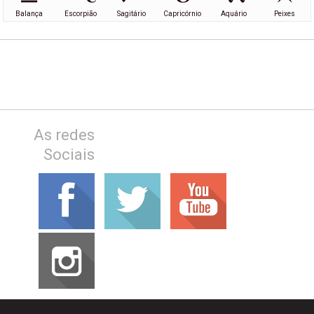
Balança
Escorpião
Sagitário
Capricórnio
Aquário
Peixes
As redes
Sociais