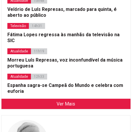
Atualidade
15h48
Velório de Luís Represas, marcado para quinta, é
aberto ao público
Televisão
14h31
Fátima Lopes regressa às manhãs da televisão na
SIC
Atualidade
11h19
Morreu Luís Represas, voz inconfundível da música
portuguesa
Atualidade
12h33
Espanha sagra-se Campeã do Mundo e celebra com
euforia
Ver Mais