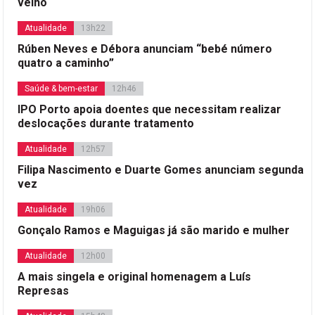
velho
Atualidade
13h22
Rúben Neves e Débora anunciam “bebé número
quatro a caminho”
Saúde & bem-estar
12h46
IPO Porto apoia doentes que necessitam realizar
deslocações durante tratamento
Atualidade
12h57
Filipa Nascimento e Duarte Gomes anunciam segunda
vez
Atualidade
19h06
Gonçalo Ramos e Maguigas já são marido e mulher
Atualidade
12h00
A mais singela e original homenagem a Luís
Represas