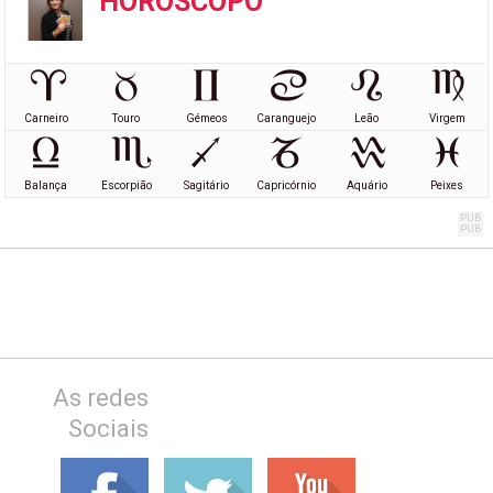
HORÓSCOPO
Carneiro
Touro
Gémeos
Caranguejo
Leão
Virgem
Balança
Escorpião
Sagitário
Capricórnio
Aquário
Peixes
As redes
Sociais