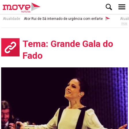
Atualidade
Ator Rui de Sá internado de urgência com enfarte
Atual
Tema: Grande Gala do
Fado