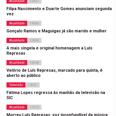
Atualidade
12h57
Filipa Nascimento e Duarte Gomes anunciam segunda
vez
Atualidade
19h06
Gonçalo Ramos e Maguigas já são marido e mulher
Atualidade
12h00
A mais singela e original homenagem a Luís
Represas
Atualidade
15h48
Velório de Luís Represas, marcado para quinta, é
aberto ao público
Televisão
14h31
Fátima Lopes regressa às manhãs da televisão na
SIC
Atualidade
11h19
Morreu Luís Represas, voz inconfundível da música