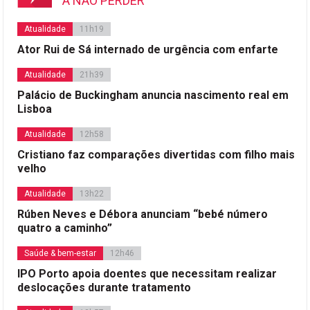
A NÃO PERDER
Atualidade
11h19
Ator Rui de Sá internado de urgência com enfarte
Atualidade
21h39
Palácio de Buckingham anuncia nascimento real em
Lisboa
Atualidade
12h58
Cristiano faz comparações divertidas com filho mais
velho
Atualidade
13h22
Rúben Neves e Débora anunciam “bebé número
quatro a caminho”
Saúde & bem-estar
12h46
IPO Porto apoia doentes que necessitam realizar
deslocações durante tratamento