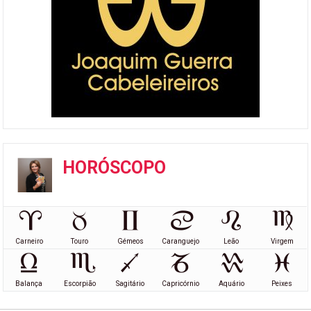
HORÓSCOPO
Carneiro
Touro
Gémeos
Caranguejo
Leão
Virgem
Balança
Escorpião
Sagitário
Capricórnio
Aquário
Peixes