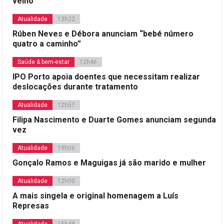
velho
Atualidade
13h22
Rúben Neves e Débora anunciam “bebé número
quatro a caminho”
Saúde & bem-estar
12h46
IPO Porto apoia doentes que necessitam realizar
deslocações durante tratamento
Atualidade
12h57
Filipa Nascimento e Duarte Gomes anunciam segunda
vez
Atualidade
19h06
Gonçalo Ramos e Maguigas já são marido e mulher
Atualidade
12h00
A mais singela e original homenagem a Luís
Represas