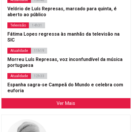
Atualidade
15h48
Velório de Luís Represas, marcado para quinta, é
aberto ao público
Televisão
14h31
Fátima Lopes regressa às manhãs da televisão na
SIC
Atualidade
11h19
Morreu Luís Represas, voz inconfundível da música
portuguesa
Atualidade
12h33
Espanha sagra-se Campeã do Mundo e celebra com
euforia
Ver Mais