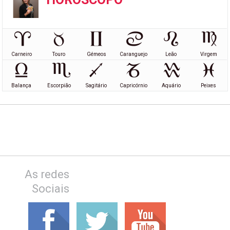
Carneiro
Touro
Gémeos
Caranguejo
Leão
Virgem
Balança
Escorpião
Sagitário
Capricórnio
Aquário
Peixes
As redes
Sociais