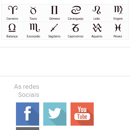
Carneiro
Touro
Gémeos
Caranguejo
Leão
Virgem
Balança
Escorpião
Sagitário
Capricórnio
Aquário
Peixes
As redes
Sociais