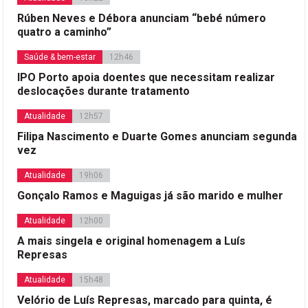
Rúben Neves e Débora anunciam “bebé número
quatro a caminho”
Saúde & bem-estar
12h46
IPO Porto apoia doentes que necessitam realizar
deslocações durante tratamento
Atualidade
12h57
Filipa Nascimento e Duarte Gomes anunciam segunda
vez
Atualidade
19h06
Gonçalo Ramos e Maguigas já são marido e mulher
Atualidade
12h00
A mais singela e original homenagem a Luís
Represas
Atualidade
15h48
Velório de Luís Represas, marcado para quinta, é