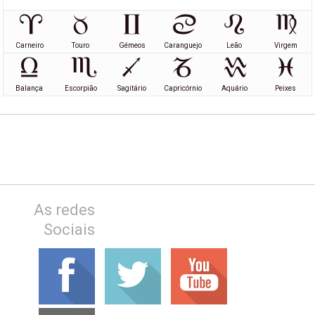
Carneiro
Touro
Gémeos
Caranguejo
Leão
Virgem
Balança
Escorpião
Sagitário
Capricórnio
Aquário
Peixes
As redes
Sociais