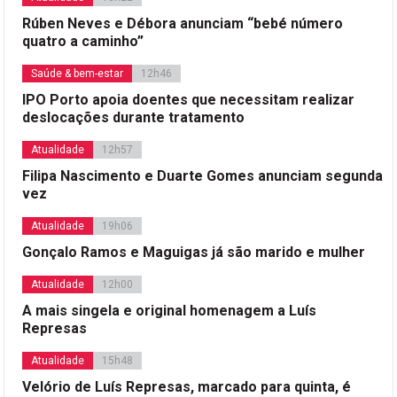
Rúben Neves e Débora anunciam “bebé número
quatro a caminho”
Saúde & bem-estar
12h46
IPO Porto apoia doentes que necessitam realizar
deslocações durante tratamento
Atualidade
12h57
Filipa Nascimento e Duarte Gomes anunciam segunda
vez
Atualidade
19h06
Gonçalo Ramos e Maguigas já são marido e mulher
Atualidade
12h00
A mais singela e original homenagem a Luís
Represas
Atualidade
15h48
Velório de Luís Represas, marcado para quinta, é