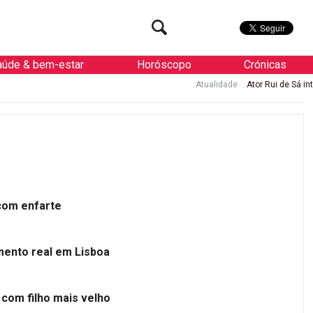
aúde & bem-estar
Horóscopo
Crónicas
Atualidade
Ator Rui de Sá internado 
 com enfarte
mento real em Lisboa
 com filho mais velho