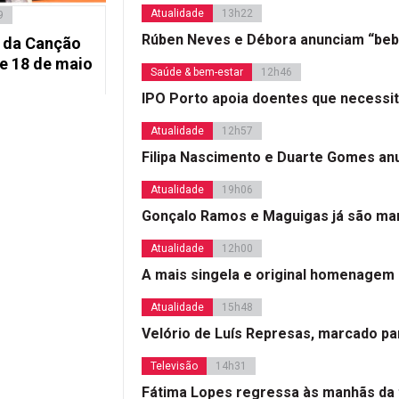
Atualidade
13h22
9
Rúben Neves e Débora anunciam “beb
o da Canção
 e 18 de maio
Saúde & bem-estar
12h46
IPO Porto apoia doentes que necessi
Atualidade
12h57
Filipa Nascimento e Duarte Gomes a
Atualidade
19h06
Gonçalo Ramos e Maguigas já são mar
Atualidade
12h00
A mais singela e original homenagem
Atualidade
15h48
Velório de Luís Represas, marcado par
Televisão
14h31
Fátima Lopes regressa às manhãs da 