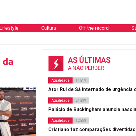
Lifestyle
Cultura
Off the record
S
 da
AS ÚLTIMAS
A NÃO PERDER
Atualidade
11h19
Ator Rui de Sá internado de urgência
Atualidade
21h39
Palácio de Buckingham anuncia nasci
Atualidade
12h58
Cristiano faz comparações divertidas