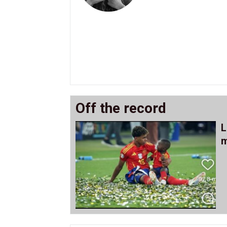
Off the record
L
m