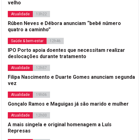
velho
Atualidade
13h22
Rúben Neves e Débora anunciam “bebé número
quatro a caminho”
Saúde & bem-estar
12h46
IPO Porto apoia doentes que necessitam realizar
deslocações durante tratamento
Atualidade
12h57
Filipa Nascimento e Duarte Gomes anunciam segunda
vez
Atualidade
19h06
Gonçalo Ramos e Maguigas já são marido e mulher
Atualidade
12h00
A mais singela e original homenagem a Luís
Represas