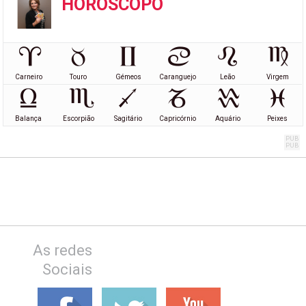
HORÓSCOPO
Carneiro
Touro
Gémeos
Caranguejo
Leão
Virgem
Balança
Escorpião
Sagitário
Capricórnio
Aquário
Peixes
As redes
Sociais