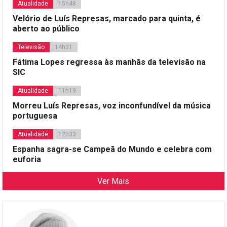
Atualidade
15h48
Velório de Luís Represas, marcado para quinta, é
aberto ao público
Televisão
14h31
Fátima Lopes regressa às manhãs da televisão na
SIC
Atualidade
11h19
Morreu Luís Represas, voz inconfundível da música
portuguesa
Atualidade
12h33
Espanha sagra-se Campeã do Mundo e celebra com
euforia
Ver Mais