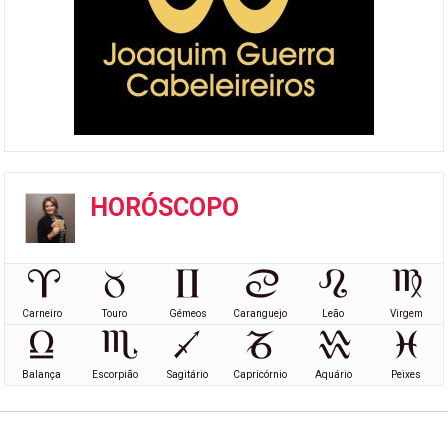
HORÓSCOPO
Carneiro
Touro
Gémeos
Caranguejo
Leão
Virgem
Balança
Escorpião
Sagitário
Capricórnio
Aquário
Peixes