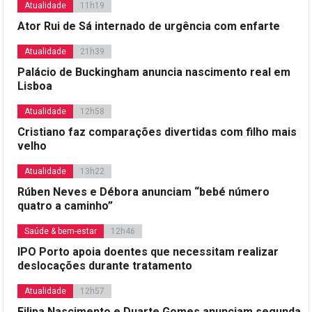
Atualidade
11h19
Ator Rui de Sá internado de urgência com enfarte
Atualidade
21h39
Palácio de Buckingham anuncia nascimento real em
Lisboa
Atualidade
12h58
Cristiano faz comparações divertidas com filho mais
velho
Atualidade
13h22
Rúben Neves e Débora anunciam “bebé número
quatro a caminho”
Saúde & bem-estar
12h46
IPO Porto apoia doentes que necessitam realizar
deslocações durante tratamento
Atualidade
12h57
Filipa Nascimento e Duarte Gomes anunciam segunda