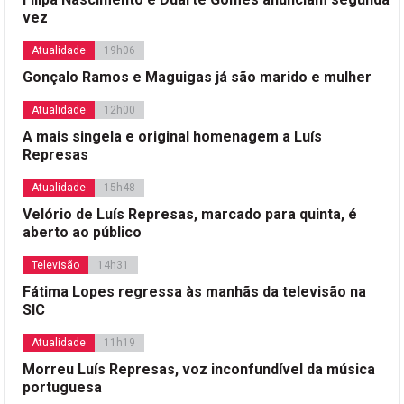
vez
Atualidade
19h06
Gonçalo Ramos e Maguigas já são marido e mulher
Atualidade
12h00
A mais singela e original homenagem a Luís
Represas
Atualidade
15h48
Velório de Luís Represas, marcado para quinta, é
aberto ao público
Televisão
14h31
Fátima Lopes regressa às manhãs da televisão na
SIC
Atualidade
11h19
Morreu Luís Represas, voz inconfundível da música
portuguesa