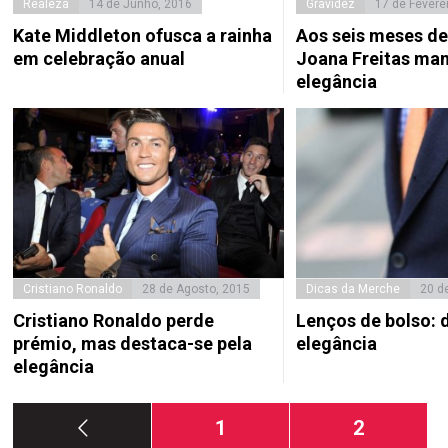
Realeza
14 de Junho, 2016
Gravidez
17 de Fevere
Kate Middleton ofusca a rainha
Aos seis meses de
em celebração anual
Joana Freitas ma
elegância
Cristiano Ronaldo
28 de Agosto, 2015
Dicas da Merche
20 de
Cristiano Ronaldo perde
Lenços de bolso: 
prémio, mas destaca-se pela
elegância
elegância
Paginação
Página
Página
1
2