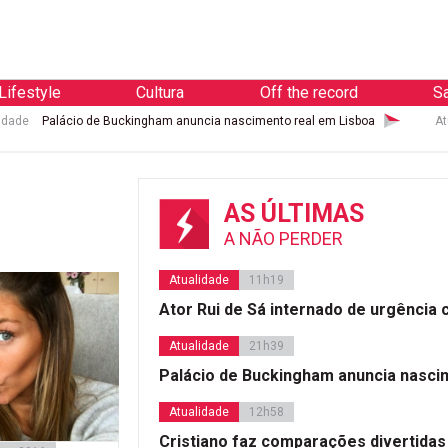
Lifestyle
Cultura
Off the record
S
idade
Palácio de Buckingham anuncia nascimento real em Lisboa
At
AS ÚLTIMAS
A NÃO PERDER
Atualidade
11h19
Ator Rui de Sá internado de urgência
Atualidade
21h39
Palácio de Buckingham anuncia nasci
Atualidade
12h58
Cristiano faz comparações divertidas