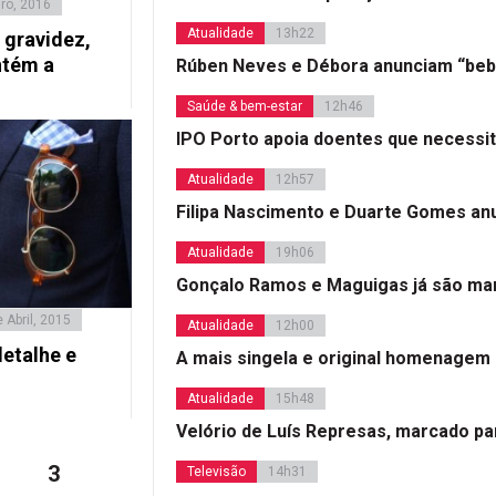
iro, 2016
Atualidade
13h22
 gravidez,
ntém a
Rúben Neves e Débora anunciam “beb
Saúde & bem-estar
12h46
IPO Porto apoia doentes que necessi
Atualidade
12h57
Filipa Nascimento e Duarte Gomes a
Atualidade
19h06
Gonçalo Ramos e Maguigas já são mar
 Abril, 2015
Atualidade
12h00
detalhe e
A mais singela e original homenagem
Atualidade
15h48
Velório de Luís Represas, marcado par
Página
3
Televisão
14h31