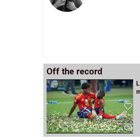
Off the record
L
m