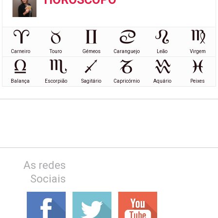
Carneiro
Touro
Gémeos
Caranguejo
Leão
Virgem
Balança
Escorpião
Sagitário
Capricórnio
Aquário
Peixes
As redes
Sociais