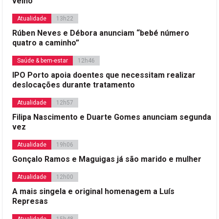
velho
Atualidade
13h22
Rúben Neves e Débora anunciam “bebé número
quatro a caminho”
Saúde & bem-estar
12h46
IPO Porto apoia doentes que necessitam realizar
deslocações durante tratamento
Atualidade
12h57
Filipa Nascimento e Duarte Gomes anunciam segunda
vez
Atualidade
19h06
Gonçalo Ramos e Maguigas já são marido e mulher
Atualidade
12h00
A mais singela e original homenagem a Luís
Represas