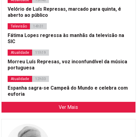
Atualidade
15h48
Velório de Luís Represas, marcado para quinta, é
aberto ao público
Televisão
14h31
Fátima Lopes regressa às manhãs da televisão na
SIC
Atualidade
11h19
Morreu Luís Represas, voz inconfundível da música
portuguesa
Atualidade
12h33
Espanha sagra-se Campeã do Mundo e celebra com
euforia
Ver Mais