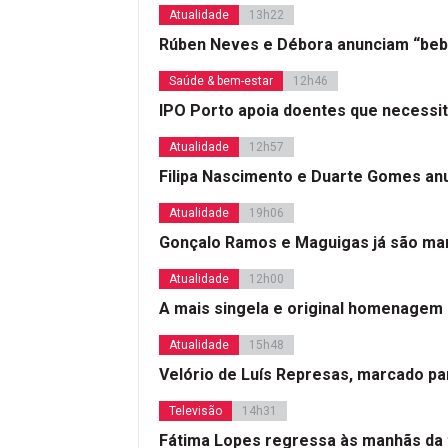
Atualidade
13h22
Rúben Neves e Débora anunciam “beb
Saúde & bem-estar
12h46
IPO Porto apoia doentes que necessi
Atualidade
12h57
Filipa Nascimento e Duarte Gomes a
Atualidade
19h06
Gonçalo Ramos e Maguigas já são mar
Atualidade
12h00
A mais singela e original homenagem
Atualidade
15h48
Velório de Luís Represas, marcado par
Televisão
14h31
Fátima Lopes regressa às manhãs da 