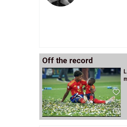
Off the record
L
m