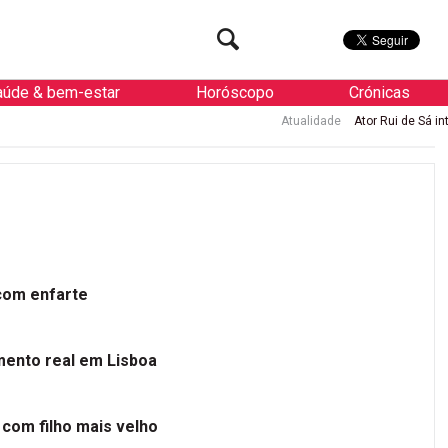
aúde & bem-estar
Horóscopo
Crónicas
Atualidade
Ator Rui de Sá internado d
 com enfarte
mento real em Lisboa
 com filho mais velho