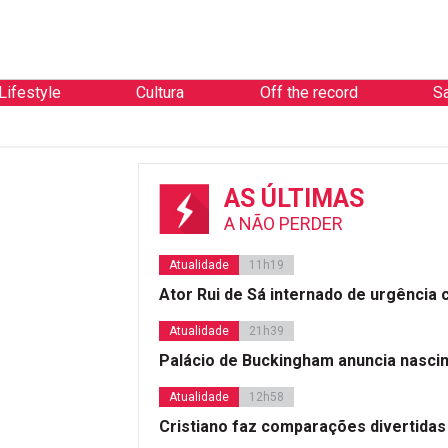
Lifestyle
Cultura
Off the record
S
AS ÚLTIMAS
A NÃO PERDER
Atualidade
11h19
Ator Rui de Sá internado de urgência
Atualidade
21h39
Palácio de Buckingham anuncia nasci
Atualidade
12h58
Cristiano faz comparações divertidas