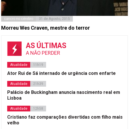
cancro no cérebro
31 de Agosto, 2015
Morreu Wes Craven, mestre do terror
AS ÚLTIMAS
A NÃO PERDER
Atualidade
11h19
Ator Rui de Sá internado de urgência com enfarte
Atualidade
21h39
Palácio de Buckingham anuncia nascimento real em
Lisboa
Atualidade
12h58
Cristiano faz comparações divertidas com filho mais
velho