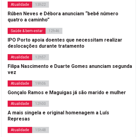
Atualidade
13h22
Rúben Neves e Débora anunciam “bebé número
quatro a caminho”
Saúde & bem-estar
12h46
IPO Porto apoia doentes que necessitam realizar
deslocações durante tratamento
Atualidade
12h57
Filipa Nascimento e Duarte Gomes anunciam segunda
vez
Atualidade
19h06
Gonçalo Ramos e Maguigas já são marido e mulher
Atualidade
12h00
A mais singela e original homenagem a Luís
Represas
Atualidade
15h48