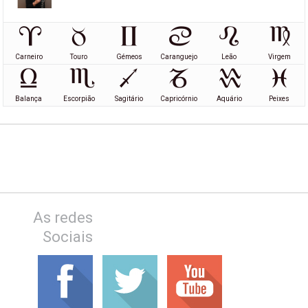
Carneiro
Touro
Gémeos
Caranguejo
Leão
Virgem
Balança
Escorpião
Sagitário
Capricórnio
Aquário
Peixes
As redes
Sociais