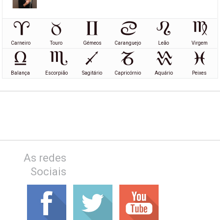
Carneiro
Touro
Gémeos
Caranguejo
Leão
Virgem
Balança
Escorpião
Sagitário
Capricórnio
Aquário
Peixes
As redes
Sociais