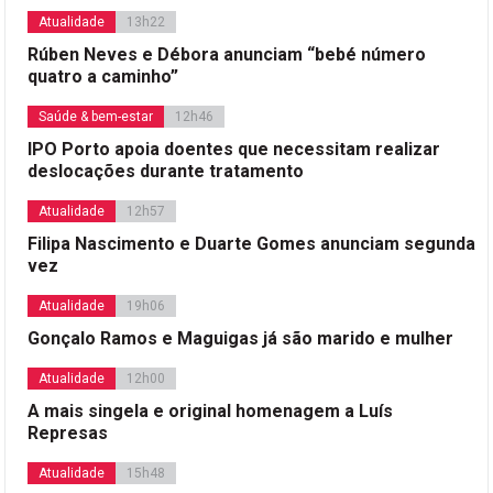
Atualidade
13h22
Rúben Neves e Débora anunciam “bebé número
quatro a caminho”
Saúde & bem-estar
12h46
IPO Porto apoia doentes que necessitam realizar
deslocações durante tratamento
Atualidade
12h57
Filipa Nascimento e Duarte Gomes anunciam segunda
vez
Atualidade
19h06
Gonçalo Ramos e Maguigas já são marido e mulher
Atualidade
12h00
A mais singela e original homenagem a Luís
Represas
Atualidade
15h48