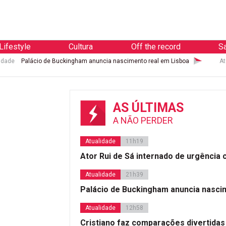
Lifestyle
Cultura
Off the record
S
idade
Palácio de Buckingham anuncia nascimento real em Lisboa
At
AS ÚLTIMAS
A NÃO PERDER
Atualidade
11h19
Ator Rui de Sá internado de urgência
Atualidade
21h39
Palácio de Buckingham anuncia nasci
Atualidade
12h58
Cristiano faz comparações divertidas