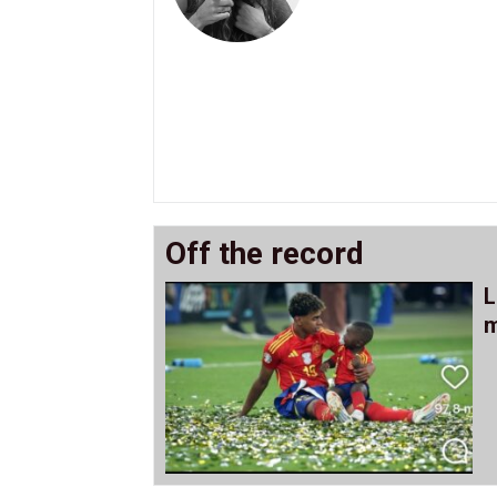
Off the record
L
m