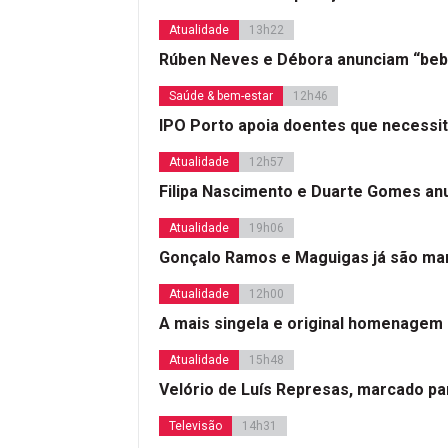
Atualidade
13h22
Rúben Neves e Débora anunciam “beb
Saúde & bem-estar
12h46
IPO Porto apoia doentes que necessi
Atualidade
12h57
Filipa Nascimento e Duarte Gomes a
Atualidade
19h06
Gonçalo Ramos e Maguigas já são mar
Atualidade
12h00
A mais singela e original homenagem
Atualidade
15h48
Velório de Luís Represas, marcado par
Televisão
14h31