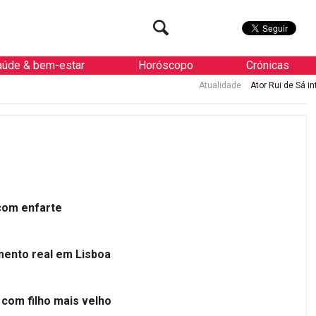
aúde & bem-estar
Horóscopo
Crónicas
Atualidade
Ator Rui de Sá internado
 com enfarte
mento real em Lisboa
 com filho mais velho