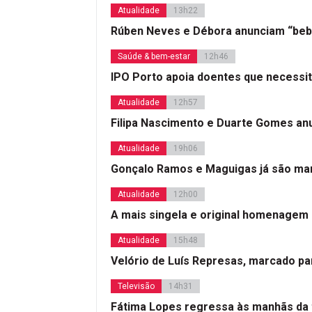
Atualidade
13h22
Rúben Neves e Débora anunciam “beb
Saúde & bem-estar
12h46
IPO Porto apoia doentes que necessi
Atualidade
12h57
Filipa Nascimento e Duarte Gomes a
Atualidade
19h06
Gonçalo Ramos e Maguigas já são mar
Atualidade
12h00
A mais singela e original homenagem
Atualidade
15h48
Velório de Luís Represas, marcado par
Televisão
14h31
Fátima Lopes regressa às manhãs da 