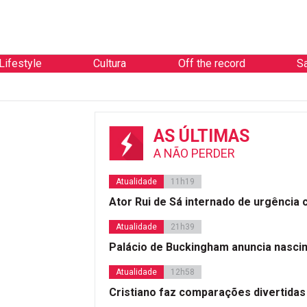
Lifestyle
Cultura
Off the record
S
AS ÚLTIMAS
A NÃO PERDER
Atualidade
11h19
Ator Rui de Sá internado de urgência
Atualidade
21h39
Palácio de Buckingham anuncia nasci
Atualidade
12h58
Cristiano faz comparações divertidas