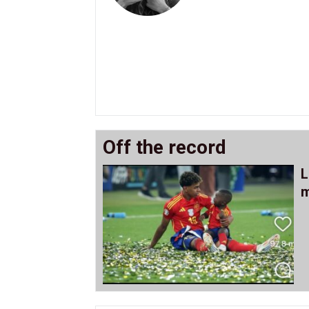
Off the record
L
m