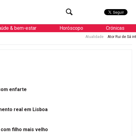
aúde & bem-estar
Horóscopo
Crónicas
Atualidade
Ator Rui de Sá internado
 com enfarte
mento real em Lisboa
 com filho mais velho