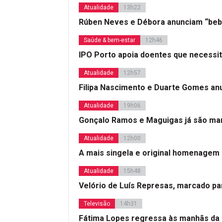
Atualidade
13h22
Rúben Neves e Débora anunciam “beb
Saúde & bem-estar
12h46
IPO Porto apoia doentes que necessi
Atualidade
12h57
Filipa Nascimento e Duarte Gomes a
Atualidade
19h06
Gonçalo Ramos e Maguigas já são mar
Atualidade
12h00
A mais singela e original homenagem
Atualidade
15h48
Velório de Luís Represas, marcado par
Televisão
14h31
Fátima Lopes regressa às manhãs da 