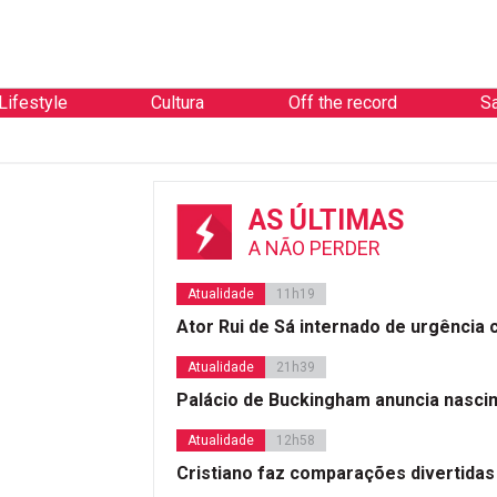
Lifestyle
Cultura
Off the record
S
AS ÚLTIMAS
A NÃO PERDER
Atualidade
11h19
Ator Rui de Sá internado de urgência
Atualidade
21h39
Palácio de Buckingham anuncia nasci
Atualidade
12h58
Cristiano faz comparações divertidas