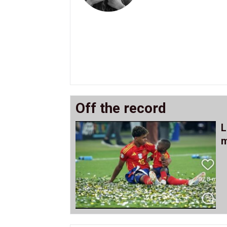
Off the record
L
m