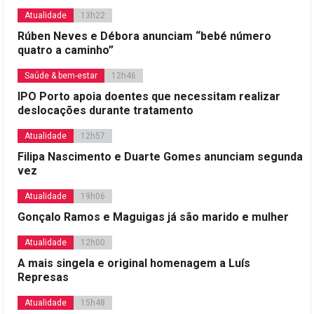
Atualidade
13h22
Rúben Neves e Débora anunciam “bebé número
quatro a caminho”
Saúde & bem-estar
12h46
IPO Porto apoia doentes que necessitam realizar
deslocações durante tratamento
Atualidade
12h57
Filipa Nascimento e Duarte Gomes anunciam segunda
vez
Atualidade
19h06
Gonçalo Ramos e Maguigas já são marido e mulher
Atualidade
12h00
A mais singela e original homenagem a Luís
Represas
Atualidade
15h48