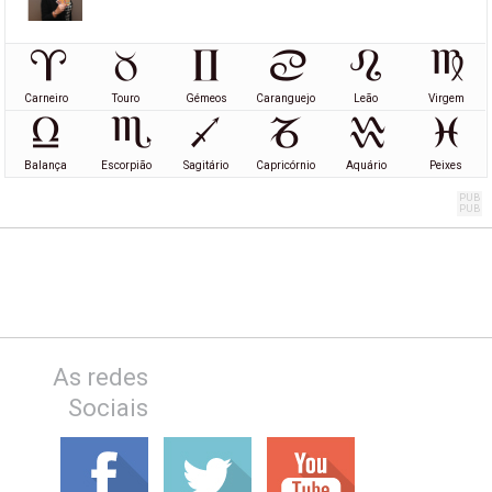
Carneiro
Touro
Gémeos
Caranguejo
Leão
Virgem
Balança
Escorpião
Sagitário
Capricórnio
Aquário
Peixes
As redes
Sociais