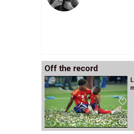
Off the record
L
m