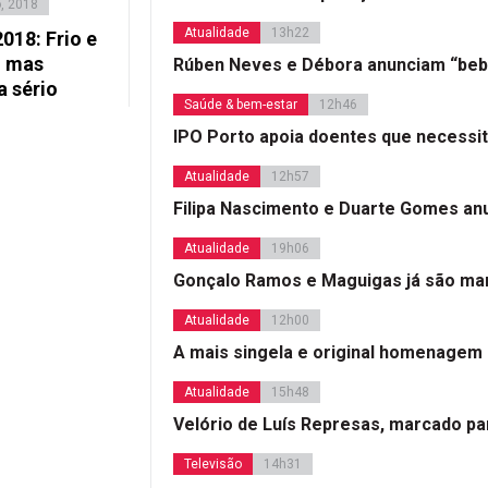
o, 2018
Atualidade
13h22
018: Frio e
m mas
Rúben Neves e Débora anunciam “beb
a sério
Saúde & bem-estar
12h46
IPO Porto apoia doentes que necessi
Atualidade
12h57
Filipa Nascimento e Duarte Gomes a
Atualidade
19h06
Gonçalo Ramos e Maguigas já são mar
Atualidade
12h00
A mais singela e original homenagem
Atualidade
15h48
Velório de Luís Represas, marcado par
Televisão
14h31