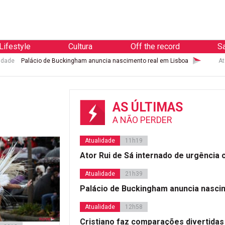
Lifestyle
Cultura
Off the record
S
idade
Palácio de Buckingham anuncia nascimento real em Lisboa
At
AS ÚLTIMAS
A NÃO PERDER
Atualidade
11h19
Ator Rui de Sá internado de urgência
Atualidade
21h39
Palácio de Buckingham anuncia nasci
Atualidade
12h58
Cristiano faz comparações divertidas