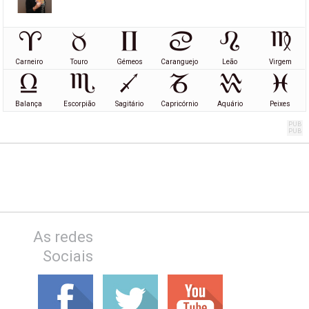
Carneiro
Touro
Gémeos
Caranguejo
Leão
Virgem
Balança
Escorpião
Sagitário
Capricórnio
Aquário
Peixes
As redes
Sociais