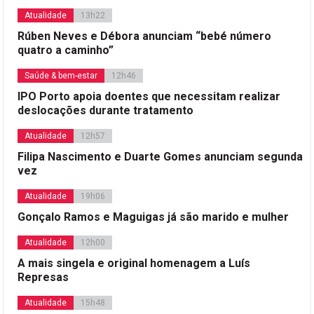
Atualidade
13h22
Rúben Neves e Débora anunciam “bebé número
quatro a caminho”
Saúde & bem-estar
12h46
IPO Porto apoia doentes que necessitam realizar
deslocações durante tratamento
Atualidade
12h57
Filipa Nascimento e Duarte Gomes anunciam segunda
vez
Atualidade
19h06
Gonçalo Ramos e Maguigas já são marido e mulher
Atualidade
12h00
A mais singela e original homenagem a Luís
Represas
Atualidade
15h48