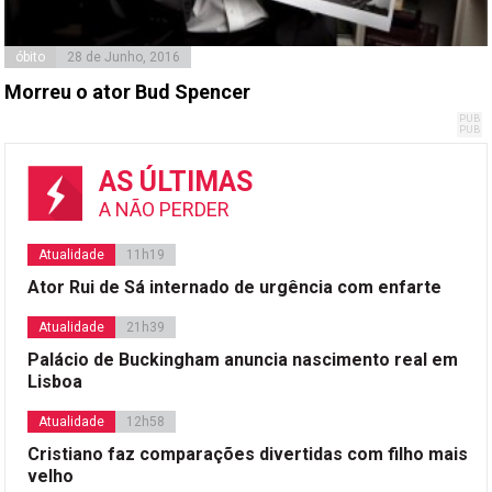
óbito
28 de Junho, 2016
Morreu o ator Bud Spencer
AS ÚLTIMAS
A NÃO PERDER
Atualidade
11h19
Ator Rui de Sá internado de urgência com enfarte
Atualidade
21h39
Palácio de Buckingham anuncia nascimento real em
Lisboa
Atualidade
12h58
Cristiano faz comparações divertidas com filho mais
velho