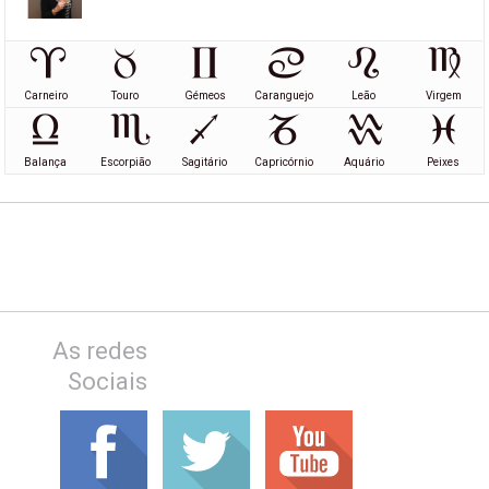
Carneiro
Touro
Gémeos
Caranguejo
Leão
Virgem
Balança
Escorpião
Sagitário
Capricórnio
Aquário
Peixes
As redes
Sociais