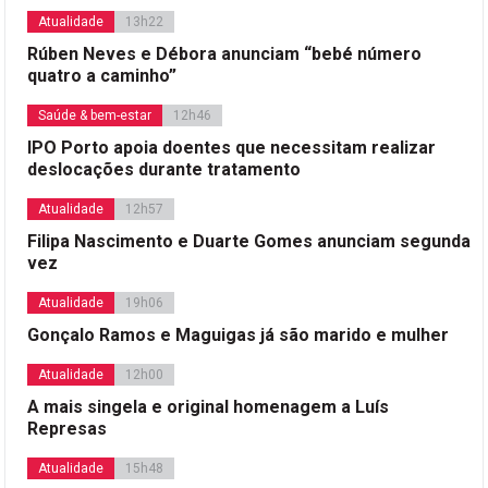
Atualidade
13h22
Rúben Neves e Débora anunciam “bebé número
quatro a caminho”
Saúde & bem-estar
12h46
IPO Porto apoia doentes que necessitam realizar
deslocações durante tratamento
Atualidade
12h57
Filipa Nascimento e Duarte Gomes anunciam segunda
vez
Atualidade
19h06
Gonçalo Ramos e Maguigas já são marido e mulher
Atualidade
12h00
A mais singela e original homenagem a Luís
Represas
Atualidade
15h48