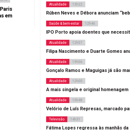
Atualidade
13h22
Paris
Rúben Neves e Débora anunciam “beb
as em
Saúde & bem-estar
12h46
IPO Porto apoia doentes que necessi
Atualidade
12h57
Filipa Nascimento e Duarte Gomes a
Atualidade
19h06
Gonçalo Ramos e Maguigas já são mar
Atualidade
12h00
A mais singela e original homenagem
Atualidade
15h48
Velório de Luís Represas, marcado par
Televisão
14h31
Fátima Lopes regressa às manhãs da 