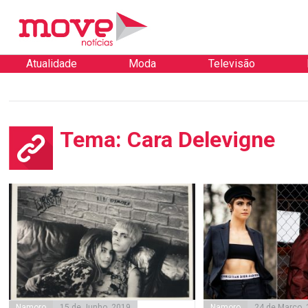
Atualidade
Moda
Televisão
Tema: Cara Delevigne
Namoro
15 de Junho, 2019
Namoro
24 de Março,