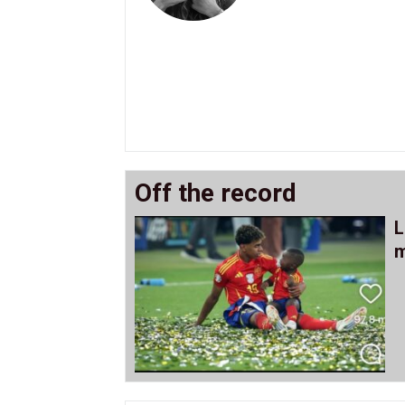
Off the record
L
m