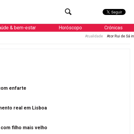
aúde & bem-estar
Horóscopo
Crónicas
Atualidade
Ator Rui de Sá interna
 com enfarte
mento real em Lisboa
 com filho mais velho