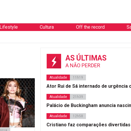
Lifestyle
Cultura
Off the record
S
AS ÚLTIMAS
A NÃO PERDER
Atualidade
11h19
Ator Rui de Sá internado de urgência
Atualidade
21h39
Palácio de Buckingham anuncia nasci
Atualidade
12h58
Cristiano faz comparações divertidas
 2018